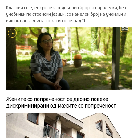
Класови со еден ученик, недоволен број на паралелки, без
учебници по странски јазици, со намален број на ученици и
вишок наставници, со затворени над 11
Жените со попреченост се двојно повеќе
дискриминирани од мажите со попреченост