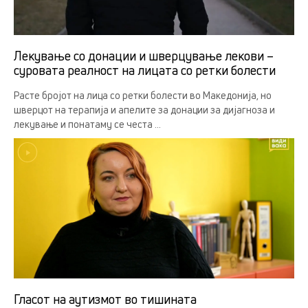
Лекување со донации и шверцување лекови –
суровата реалност на лицата со ретки болести
Расте бројот на лица со ретки болести во Македонија, но
шверцот на терапија и апелите за донации за дијагноза и
лекување и понатаму се честа ...
Гласот на аутизмот во тишината