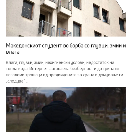
Македонскиот студент во борба со глувци, змии и
влага
Влага, глувци, змии, нехигиенски услови, недостаток на
топла вода, Интернет, загрозена безбедност и до трипати
поголеми трошоци од предвидените за храна и домување ги
„следува“ ...