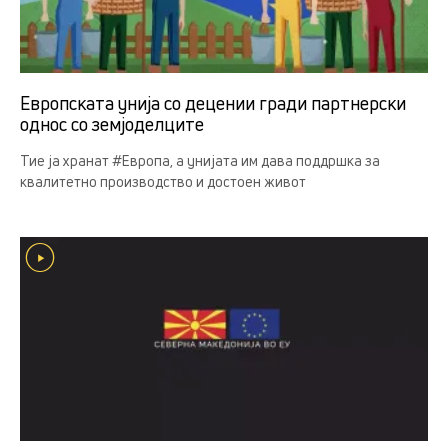
Европската унија со децении гради партнерски
однос со земјоделцитe
Тие ја хранат #Европа, а унијата им дава поддршка за
квалитетно производство и достоен живот