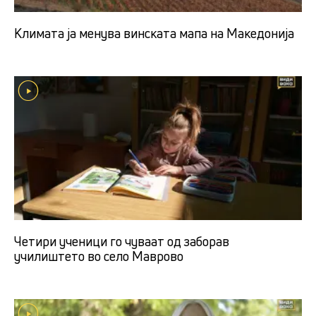
Климата ја менува винската мапа на Македонија
Четири ученици го чувaат од заборав
училиштето во село Маврово