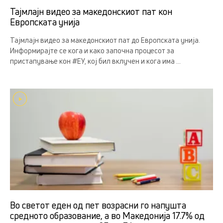
Тајмлајн видео за македонскиот пат кон
Европската унија
Тајмлајн видео за македонскиот пат до Европската унија.
Информирајте се кога и како започна процесот за
пристапување кон #ЕУ, кој бил вклучен и кога има ...
Во светот еден од пет возрасни го напушта
средното образование, а во Македонија 17.7% од