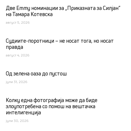
Две Emmy номинации за „Приказната за Силјан“
на Тамара Котевска
август 5, 2026
Судиите-поротници – не носат тога, но носат
правда
август 4, 2026
Од зелена оаза до пустош
јули 31, 2026
Kолку една фотографија може да биде
злоупотребена со помош на вештачка
интелигенција
јули 30, 2026