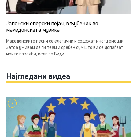
Јапонски оперски пејач, вљубеник во
македонската музика
Македонските песни се елегични и содржат многу емоции.
Затоа уживам да ги пеам и среќен сум што ви се допаѓаат
моите изведби, вели за Види ...
Најгледани видеа