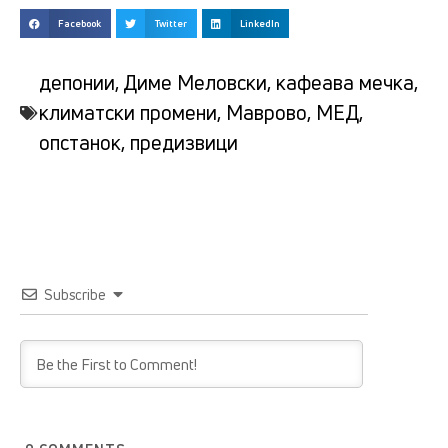
Facebook
Twitter
LinkedIn
депонии
,
Диме Меловски
,
кафеава мечка
,
климатски промени
,
Маврово
,
МЕД
,
опстанок
,
предизвици
Subscribe