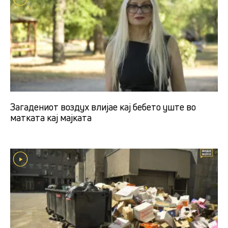
Загадениот воздух влијае кај бебето уште во
матката кај мајката