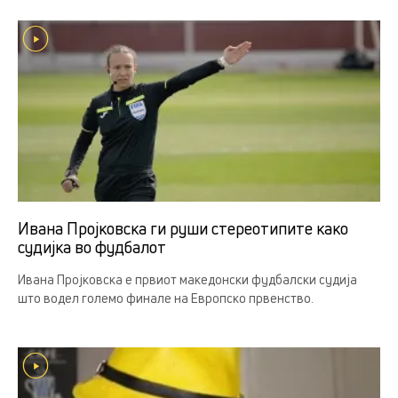
Ивана Пројковска ги руши стереотипите како
судијка во фудбалот
Ивана Пројковска е првиот македонски фудбалски судија
што водел големо финале на Европско првенство.