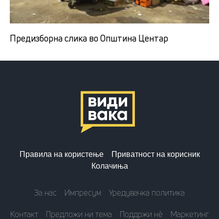
Предизборна слика во Општина Центар
Правила на користење
Приватност на корисник
Колачиња
За нас
Импресум
Уредувачка политика
Контакт
Предложи ни тема
Поддржи нè
Маркетинг