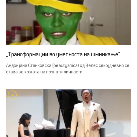
„Трансформации во уметноста на шминкање“
Андријана Станковска (beautyanica) од Велес секојдневно се
става во кожата на познати личности