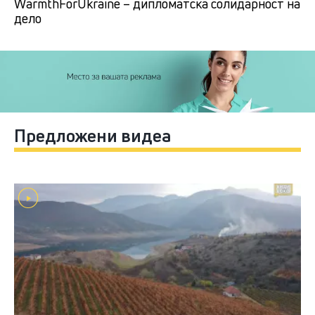
WarmthForUkraine – дипломатска солидарност на
дело
Предложени видеа