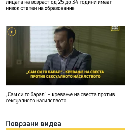
лицата на возраст од 25 до 34 години имаат
низок степен на образование
„Сам си го барал“ – кревање на свеста против
сексуалното насилството
Поврзани видеа