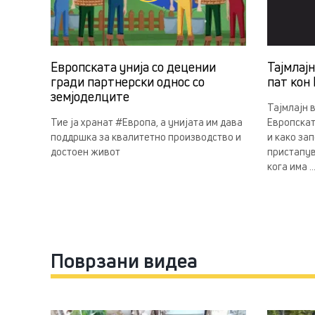
Европската унија со децении
Тајмлај
гради партнерски однос со
пат кон 
земјоделцитe
Тајмлајн 
Тие ја хранат #Европа, а унијата им дава
Европскат
поддршка за квалитетно производство и
и како за
достоен живот
пристапув
кога има ..
Поврзани видеа