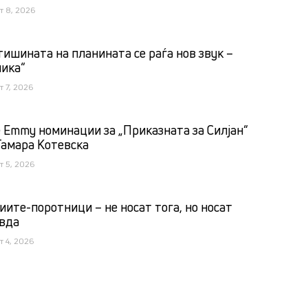
т 8, 2026
тишината на планината се раѓа нов звук –
лика“
т 7, 2026
 Emmy номинации за „Приказната за Силјан“
Тамара Котевска
т 5, 2026
иите-поротници – не носат тога, но носат
вда
т 4, 2026