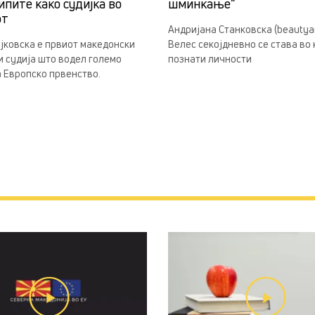
ипите како судијка во
шминкање“
от
Андријана Станковска (beautyan
јковска е првиот македонски
Велес секојдневно се става во
 судија што водел големо
познати личности
 Европско првенство.