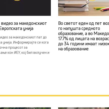
н видео за македонскиот
Во светот еден од пет во
Европската унија
го напушта средното
образование, а во Македо
видео за македонскиот пат до
17.7% од лицата на возра
а унија. Информирајте се кога
до 34 години имаат низо
почна процесот за
на образование
ање кон #ЕУ, кој бил вклучен и
.