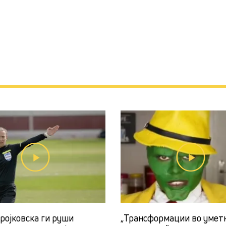
ројковска ги руши
„Трансформации во умет