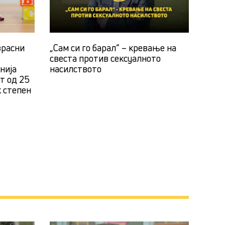
зрасни
„Сам си го барал“ – кревање на
свеста против сексуалното
нија
насилството
ст од 25
к степен