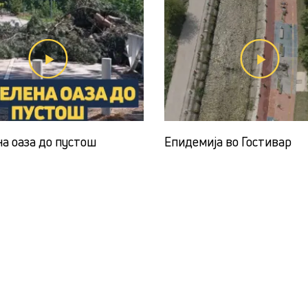
на оаза до пустош
Епидемија во Гостивар