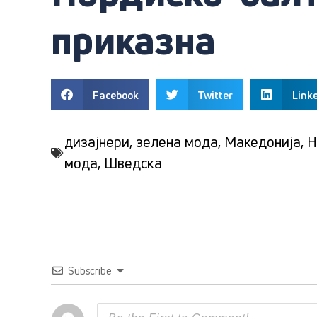
приказна
Facebook
Twitter
Link
дизајнери
,
зелена мода
,
Македонија
,
Н
мода
,
Шведска
Subscribe