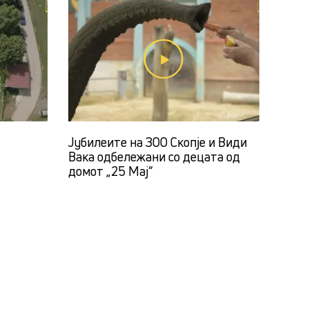
Јубилеите на ЗОО Скопје и Види
Вака одбележани со децата од
домот „25 Мај“