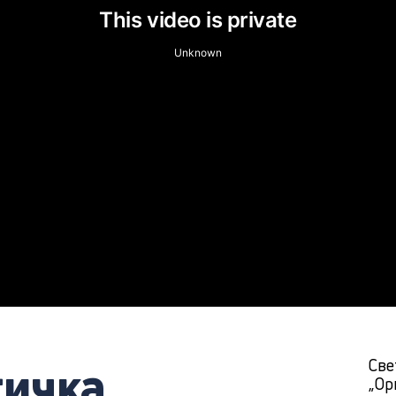
тичка
Све
„Ор