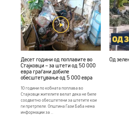
Десет години од поплавите во
Од зеле
Стајковци – за штети од 50 000
евра граѓани добиле
обесштетување од 5 000 евра
10 години по кобната поплава во
Стајковци жителите велат дека не биле
соодветно обесштетени за штетите кои
ги претрпеле. Општина Гази Баба нема
информации за ...