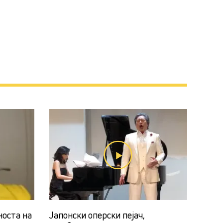
носта на
Јапонски оперски пејач,