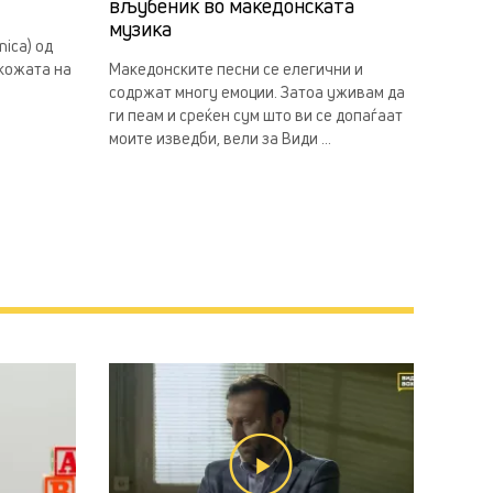
вљубеник во македонската
музика
ica) од
 кожата на
Македонските песни се елегични и
содржат многу емоции. Затоа уживам да
ги пеам и среќен сум што ви се допаѓаат
моите изведби, вели за Види ...