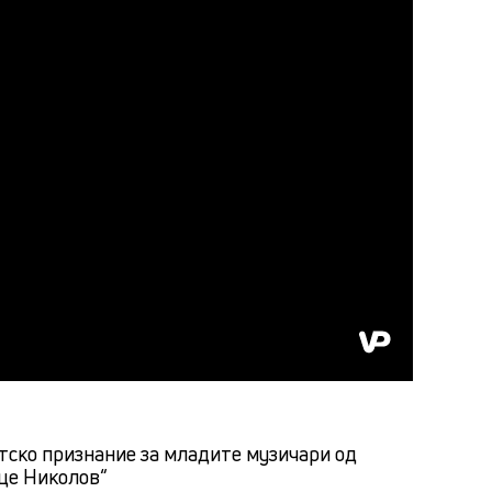
тско признание за младите музичари од
це Николов“