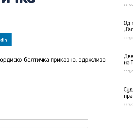
авгус
Од 
„Га
авгус
edIn
Две
ордиско-балтичка приказна
,
одржлива
на 
авгус
Суд
пра
авгус