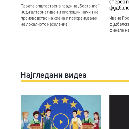
стереот
Првата општествена градина „Бостание“
фудбал
нуди алтернативен и еколошки начин на
производство на храна и прехранување
Ивана Про
на локалното население.
фудбалски
финале на
Најгледани видеа