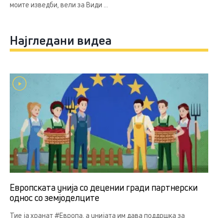
моите изведби, вели за Види ...
Најгледани видеа
Европската унија со децении гради партнерски
однос со земјоделцитe
Тие ја хранат #Европа, а унијата им дава поддршка за