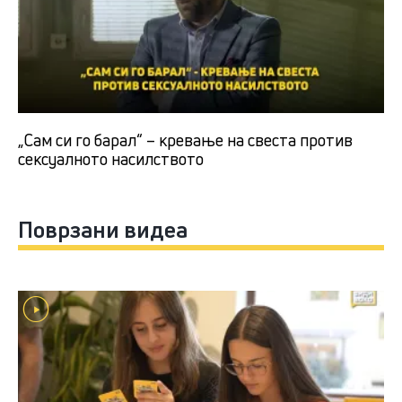
„Сам си го барал“ – кревање на свеста против
сексуалното насилството
Поврзани видеа