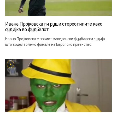
Ивана Пројковска ги руши стереотипите како
судијка во фудбалот
Ивана Пројковска е првиот македонски фудбалски судија
што водел големо финале на Европско првенство.