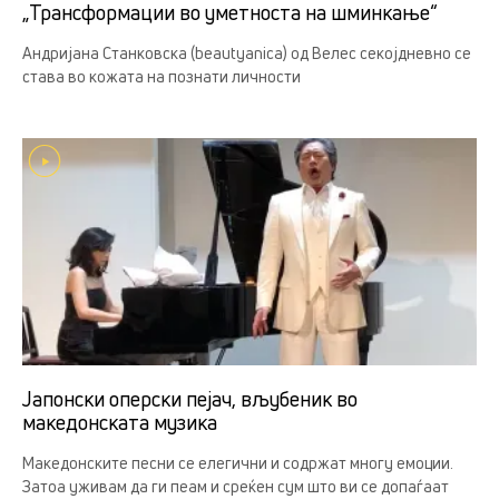
„Трансформации во уметноста на шминкање“
Андријана Станковска (beautyanica) од Велес секојдневно се
става во кожата на познати личности
Јапонски оперски пејач, вљубеник во
македонската музика
Македонските песни се елегични и содржат многу емоции.
Затоа уживам да ги пеам и среќен сум што ви се допаѓаат