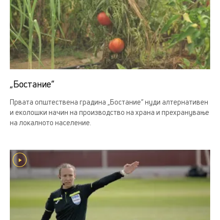
„Бостание“
Првата општествена градина „Бостание“ нуди алтернативен
и еколошки начин на производство на храна и прехранување
на локалното население.