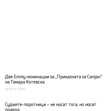
Две Emmy номинации за „Приказната за Силјан“
на Тамара Котевска
август 5, 2026
Судиите-поротници – не носат тога, но носат
правда