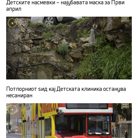
Детските насмевки – најубавата маска за Први
април
Потпорниот ѕид кај Детската клиника останува
несаниран