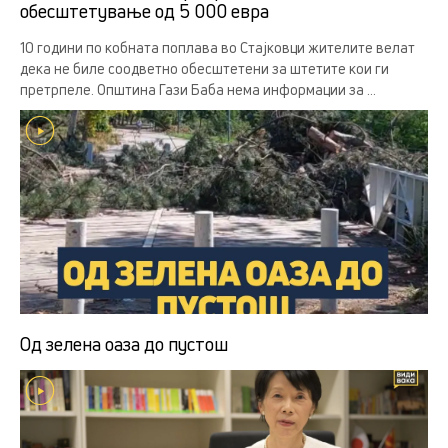
обесштетување од 5 000 евра
10 години по кобната поплава во Стајковци жителите велат
дека не биле соодветно обесштетени за штетите кои ги
претрпеле. Општина Гази Баба нема информации за ...
Од зелена оаза до пустош