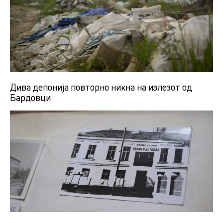
Дива депонија повторно никна на излезот од
Бардовци