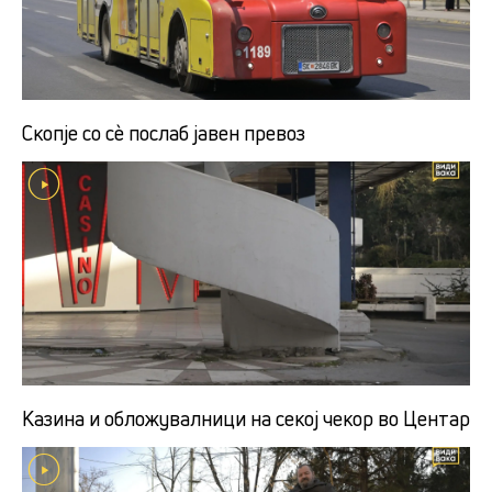
Скопје со сè послаб јавен превоз
Казина и обложувалници на секој чекор во Центар