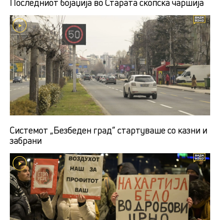
Последниот бојаџија во Старата скопска чаршија
Системот „Безбеден град” стартуваше со казни и
забрани