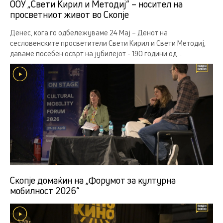
ООУ „Свети Кирил и Методиј“ – носител на
просветниот живот во Скопје
Денес, кога го одбележуваме 24 Мај – Денот на
сесловенските просветители Свети Кирил и Свети Методиј,
даваме посебен осврт на јубилејот - 190 години од ...
Скопје домаќин на „Форумот за културна
мобилност 2026“