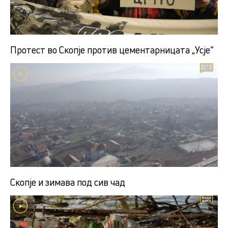
Протест во Скопје против цементарницата „Усје“
Скопје и зимава под сив чад