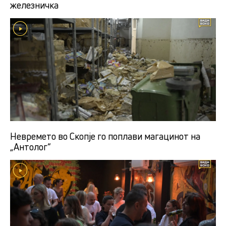
железничка
Невремето во Скопје го поплави магацинот на
„Антолог“