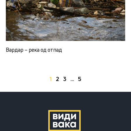
Вардар – река од отпад
1
2
3
…
5