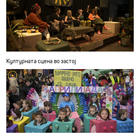
Културната сцена во застој