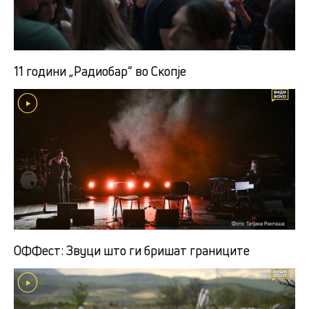
11 години „Радиобар“ во Скопје
ОФФест: Звуци што ги бришат границите