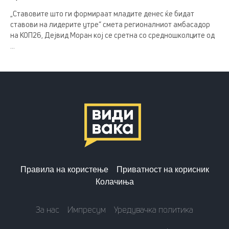
„Ставовите што ги формираат младите денес ќе бидат
ставови на лидерите утре“ смета регионалниот амбасадор
на КОП26, Дејвид Моран кој се сретна со средношколците од
...
Правила на користење
Приватност на корисник
Колачиња
За нас
Импресум
Уредувачка политика