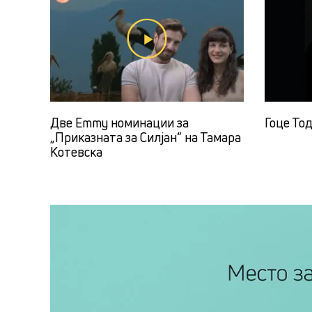
Две Emmy номинации за
Гоце То
„Приказната за Силјан“ на Тамара
Котевска