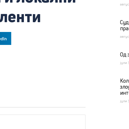
авгус
аленти
Суд
пра
авгус
edIn
Од 
јули 
Kол
зло
инт
јули 