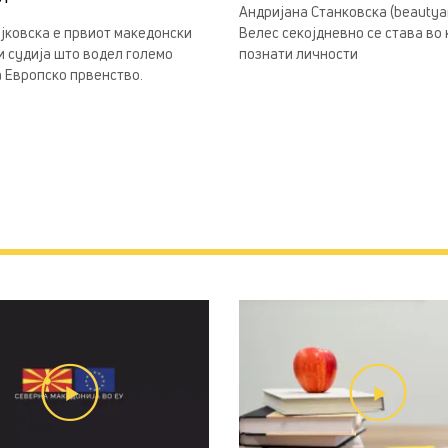
Андријана Станковска (beautyan
јковска е првиот македонски
Велес секојдневно се става во
 судија што водел големо
познати личности
 Европско првенство.