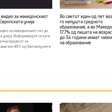
н видео за македонскиот
Во светот еден од пет во
Европската унија
го напушта средното
образование, а во Македо
видео за македонскиот пат до
17.7% од лицата на возра
а унија. Информирајте се кога
до 34 години имаат низо
почна процесот за
на образование
ање кон #ЕУ, кој бил вклучен и
.