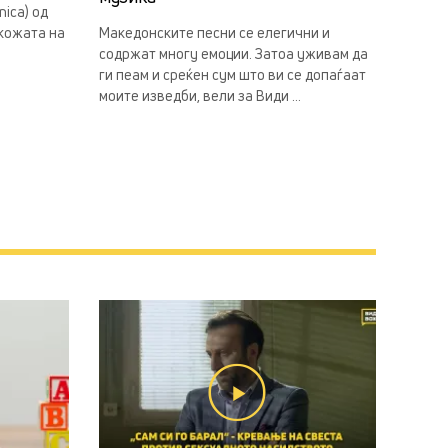
ica) од
 кожата на
Македонските песни се елегични и
содржат многу емоции. Затоа уживам да
ги пеам и среќен сум што ви се допаѓаат
моите изведби, вели за Види ...