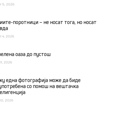
т 5, 2026
иите-поротници – не носат тога, но носат
вда
т 4, 2026
зелена оаза до пустош
31, 2026
ку една фотографија може да биде
употребена со помош на вештачка
елигенција
30, 2026