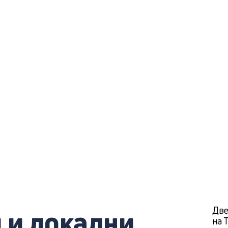
и и локални
Две
на 