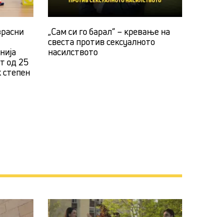
зрасни
„Сам си го барал“ – кревање на
свеста против сексуалното
нија
насилството
ст од 25
к степен