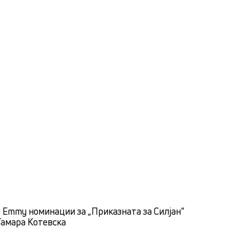
 Emmy номинации за „Приказната за Силјан“
Тамара Котевска