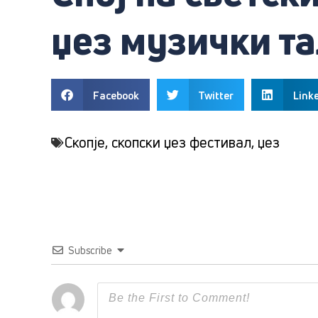
џез музички т
Facebook
Twitter
Link
Скопје
,
скопски џез фестивал
,
џез
Subscribe