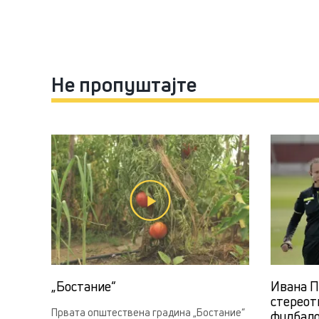
Не пропуштајте
„Бостание“
Ивана П
стереот
Првата општествена градина „Бостание“
фудбал