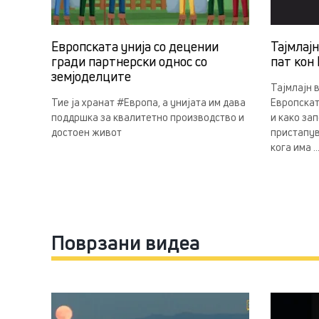
Европската унија со децении
Тајмлај
гради партнерски однос со
пат кон 
земјоделцитe
Тајмлајн 
Тие ја хранат #Европа, а унијата им дава
Европскат
поддршка за квалитетно производство и
и како за
достоен живот
пристапув
кога има ..
Поврзани видеа