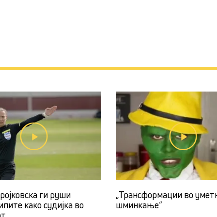
ројковска ги руши
„Трансформации во умет
ипите како судијка во
шминкање“
от