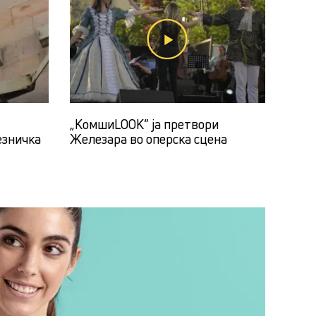
„КомшиLOOK“ ја претвори
езничка
Железара во оперска сцена