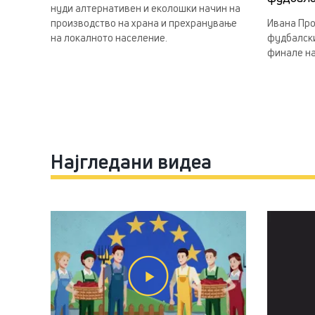
нуди алтернативен и еколошки начин на
производство на храна и прехранување
Ивана Про
на локалното население.
фудбалски
финале на
Најгледани видеа