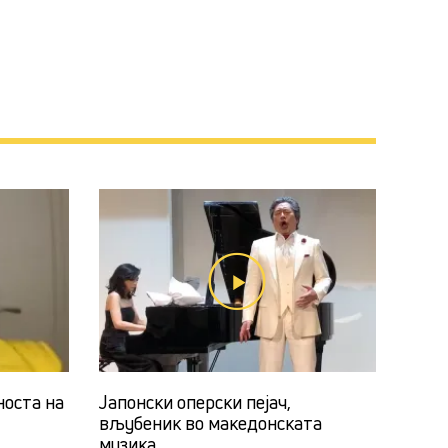
носта на
Јапонски оперски пејач,
вљубеник во македонската
музика