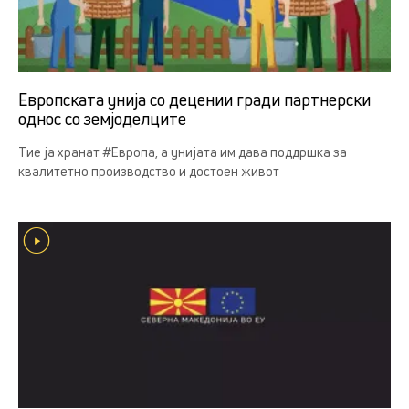
Европската унија со децении гради партнерски
однос со земјоделцитe
Тие ја хранат #Европа, а унијата им дава поддршка за
квалитетно производство и достоен живот