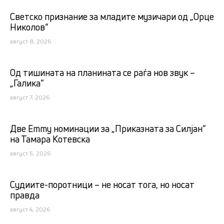
Светско признание за младите музичари од „Орце
Николов“
август 8, 2026
Од тишината на планината се раѓа нов звук –
„Галика“
август 7, 2026
Две Emmy номинации за „Приказната за Силјан“
на Тамара Котевска
август 5, 2026
Судиите-поротници – не носат тога, но носат
правда
август 4, 2026