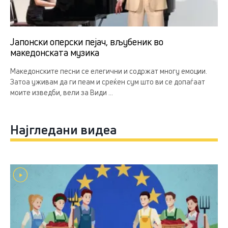
Јапонски оперски пејач, вљубеник во
македонската музика
Македонските песни се елегични и содржат многу емоции.
Затоа уживам да ги пеам и среќен сум што ви се допаѓаат
моите изведби, вели за Види ...
Најгледани видеа