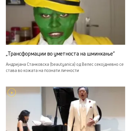
„Трансформации во уметноста на шминкање“
Андријана Станковска (beautyanica) од Велес секојдневно се
става во кожата на познати личности