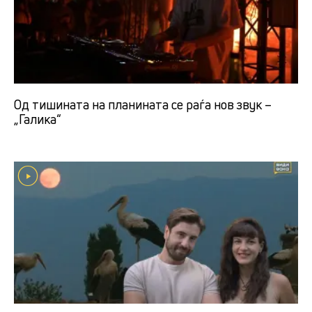
Од тишината на планината се раѓа нов звук –
„Галика“