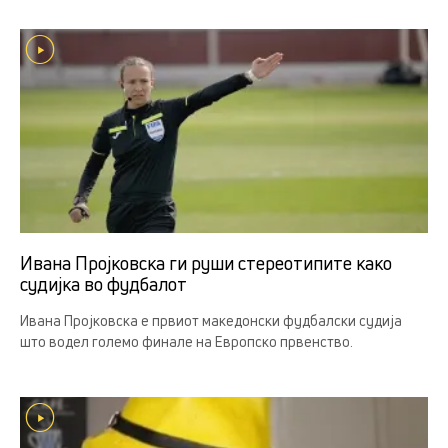
Ивана Пројковска ги руши стереотипите како
судијка во фудбалот
Ивана Пројковска е првиот македонски фудбалски судија
што водел големо финале на Европско првенство.