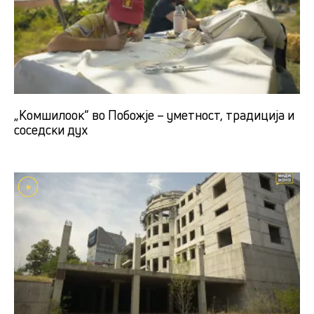
„Комшилоок“ во Побожје – уметност, традиција и
соседски дух