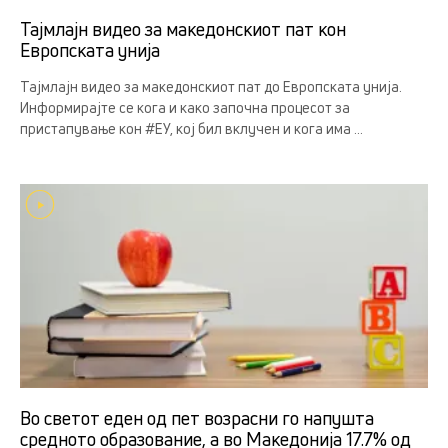
Тајмлајн видео за македонскиот пат кон
Европската унија
Тајмлајн видео за македонскиот пат до Европската унија.
Информирајте се кога и како започна процесот за
пристапување кон #ЕУ, кој бил вклучен и кога има ...
Во светот еден од пет возрасни го напушта
средното образование, а во Македонија 17.7% од