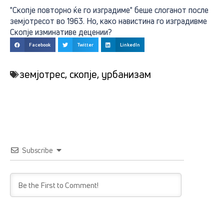
"Скопје повторно ќе го изградиме" беше слоганот после
земјотресот во 1963. Но, како навистина го изградивме
Скопје изминативе децении?
Facebook
Twitter
LinkedIn
земјотрес
,
скопје
,
урбанизам
Subscribe