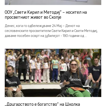
ООУ „Свети Кирил и Методиј“ – носител на
просветниот живот во Скопје
Денес, кога го одбележуваме 24 Мај – Денот на
сесловенските просветители Свети Кирил и Свети Методиј,
даваме посебен осврт на јубилејот - 190 години од ...
„Другарството е богатство“ на Школка