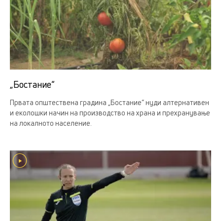
„Бостание“
Првата општествена градина „Бостание“ нуди алтернативен
и еколошки начин на производство на храна и прехранување
на локалното население.