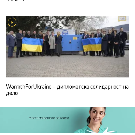
WarmthForUkraine – дипломатска солидарност на
дело