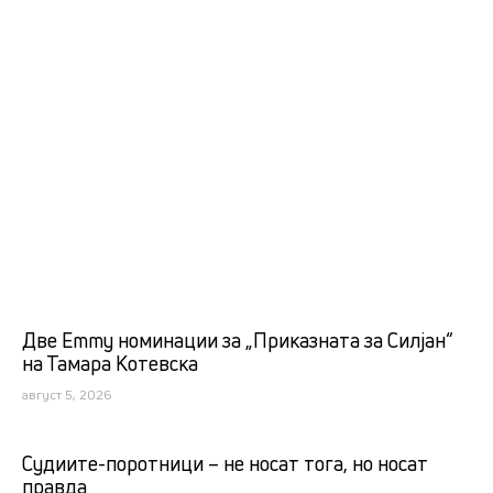
Две Emmy номинации за „Приказната за Силјан“
на Тамара Котевска
август 5, 2026
Судиите-поротници – не носат тога, но носат
правда