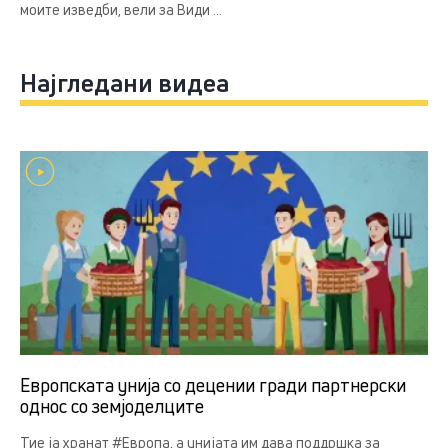
моите изведби, вели за Види ...
Најгледани видеа
Европската унија со децении гради партнерски
однос со земјоделцитe
Тие ја хранат #Европа, а унијата им дава поддршка за