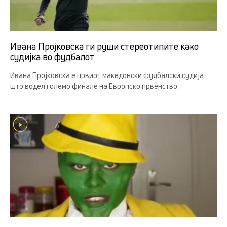
Ивана Пројковска ги руши стереотипите како
судијка во фудбалот
Ивана Пројковска е првиот македонски фудбалски судија
што водел големо финале на Европско првенство.