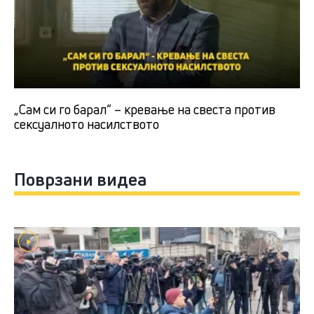
„Сам си го барал“ – кревање на свеста против
сексуалното насилството
Поврзани видеа