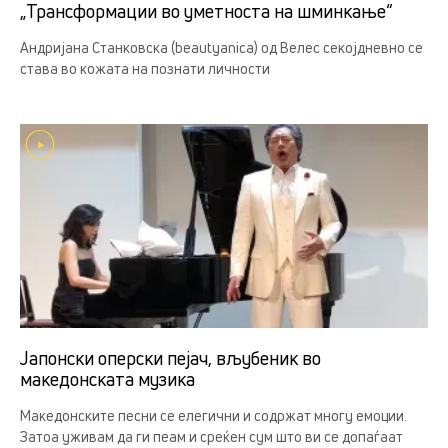
„Трансформации во уметноста на шминкање“
Андријана Станковска (beautyanica) од Велес секојдневно се
става во кожата на познати личности
Јапонски оперски пејач, вљубеник во
македонската музика
Македонските песни се елегични и содржат многу емоции.
Затоа уживам да ги пеам и среќен сум што ви се допаѓаат