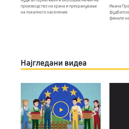
производство на храна и прехранување
Ивана Про
на локалното население.
фудбалски
финале на
Најгледани видеа