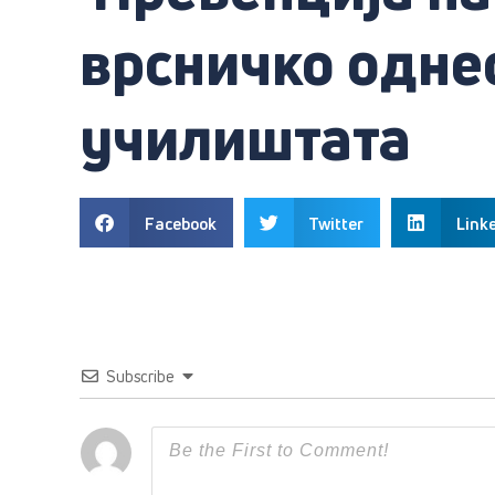
врсничко одне
училиштата
Facebook
Twitter
Link
Subscribe