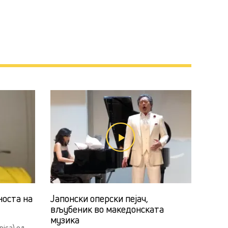
носта на
Јапонски оперски пејач,
вљубеник во македонската
музика
ica) од