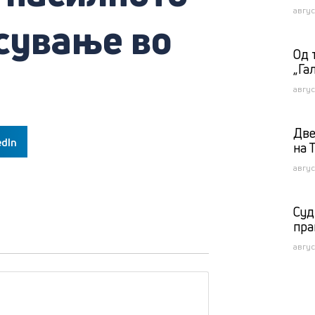
авгус
сување во
Од 
„Га
авгус
Две
edIn
на 
авгус
Суд
пра
авгус