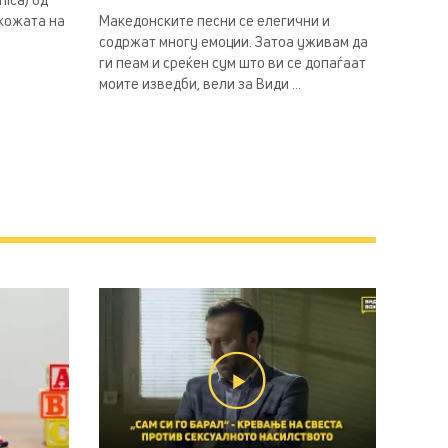
 кожата на
Македонските песни се елегични и
содржат многу емоции. Затоа уживам да
ги пеам и среќен сум што ви се допаѓаат
моите изведби, вели за Види ...