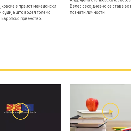
јковска е првиот македонски
Велес секојдневно се става во
 судија што водел големо
познати личности
 Европско првенство.