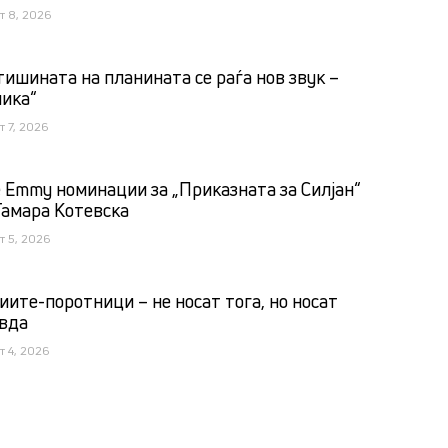
т 8, 2026
тишината на планината се раѓа нов звук –
лика“
т 7, 2026
 Emmy номинации за „Приказната за Силјан“
Тамара Котевска
т 5, 2026
иите-поротници – не носат тога, но носат
вда
т 4, 2026