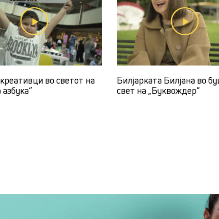
креативци во светот на
Билјарката Билјана во б
 азбука“
свет на „Буквождер“