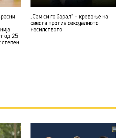
зрасни
„Сам си го барал“ – кревање на
свеста против сексуалното
нија
насилството
ст од 25
к степен