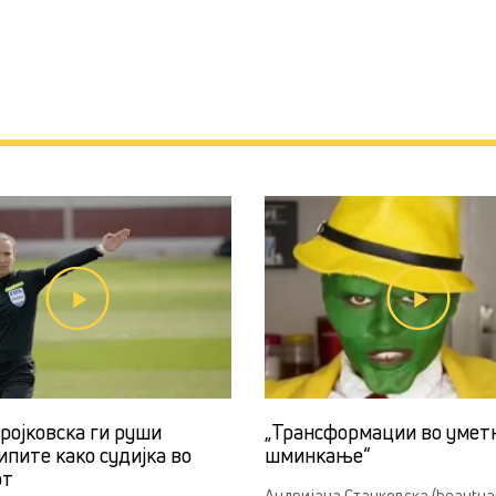
ројковска ги руши
„Трансформации во умет
ипите како судијка во
шминкање“
от
Андријана Станковска (beautyan