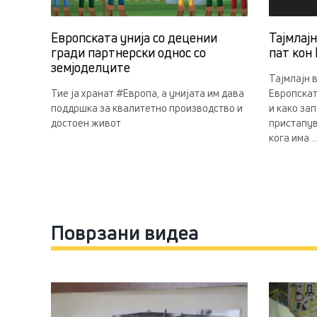
Европската унија со децении
Тајмлај
гради партнерски однос со
пат кон 
земјоделцитe
Тајмлајн 
Тие ја хранат #Европа, а унијата им дава
Европскат
поддршка за квалитетно производство и
и како за
достоен живот
пристапув
кога има ..
Поврзани видеа