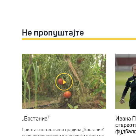
Не пропуштајте
„Бостание“
Ивана П
стереот
Првата општествена градина „Бостание“
фудбал
нуди алтернативен и еколошки начин на