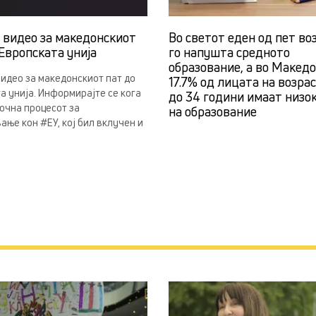
н видео за македонскиот
Во светот еден од пет во
Европската унија
го напушта средното
образование, а во Македо
видео за македонскиот пат до
17.7% од лицата на возра
а унија. Информирајте се кога
до 34 години имаат низо
почна процесот за
на образование
ање кон #ЕУ, кој бил вклучен и
.