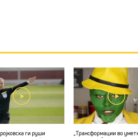
ројковска ги руши
„Трансформации во умет