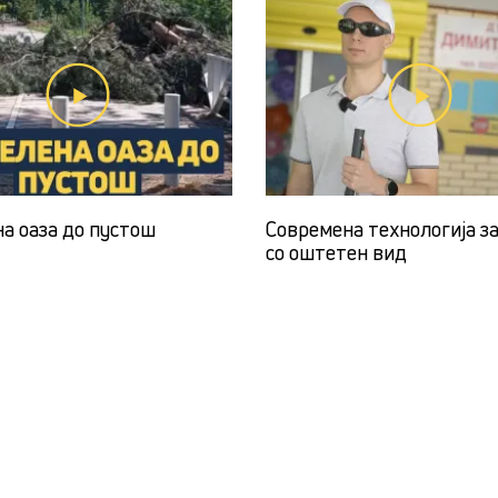
на оаза до пустош
Современа технологија з
со оштетен вид