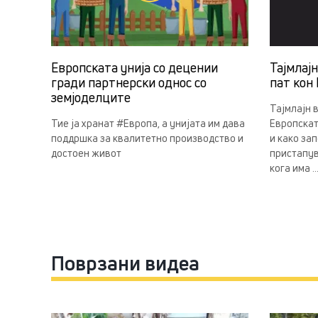
Европската унија со децении
Тајмлај
гради партнерски однос со
пат кон 
земјоделцитe
Тајмлајн 
Тие ја хранат #Европа, а унијата им дава
Европскат
поддршка за квалитетно производство и
и како за
достоен живот
пристапув
кога има ..
Поврзани видеа