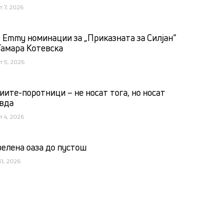
т 7, 2026
 Emmy номинации за „Приказната за Силјан“
Тамара Котевска
т 5, 2026
иите-поротници – не носат тога, но носат
вда
т 4, 2026
зелена оаза до пустош
31, 2026