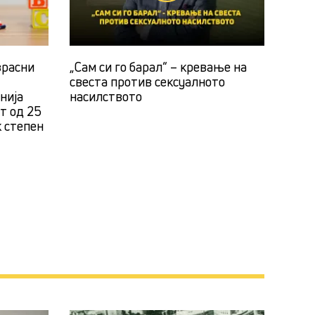
зрасни
„Сам си го барал“ – кревање на
свеста против сексуалното
нија
насилството
ст од 25
к степен