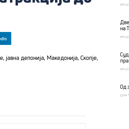
авгус
Две
на 
авгус
edIn
Суд
ре
,
јавна депонија
,
Македонија
,
Скопје
,
пра
авгус
Од 
јули 