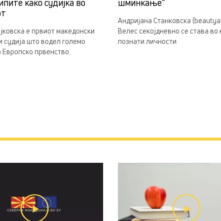
ипите како судијка во
шминкање“
от
Андријана Станковска (beautyan
јковска е првиот македонски
Велес секојдневно се става во
 судија што водел големо
познати личности
 Европско првенство.