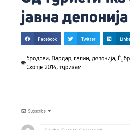
јавна депонија
Facebook
Twitter
Link
бродови
,
Вардар
,
галии
,
депонија
,
Ѓуб
Скопје 2014
,
туризам
Subscribe