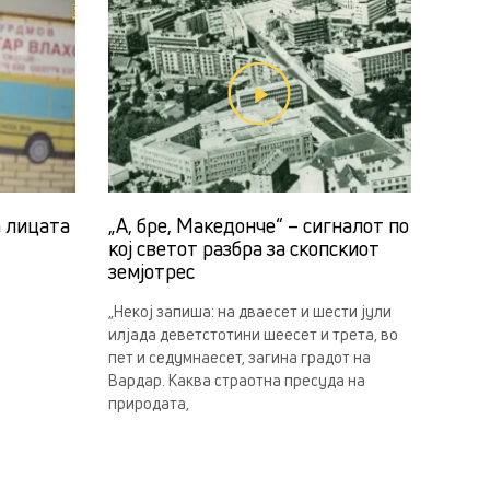
а лицата
„А, бре, Македонче“ – сигналот по
кој светот разбра за скопскиот
земјотрес
„Некој запиша: на дваесет и шести јули
илјада деветстотини шеесет и трета, во
пет и седумнаесет, загина градот на
Вардар. Каква страотна пресуда на
природата,