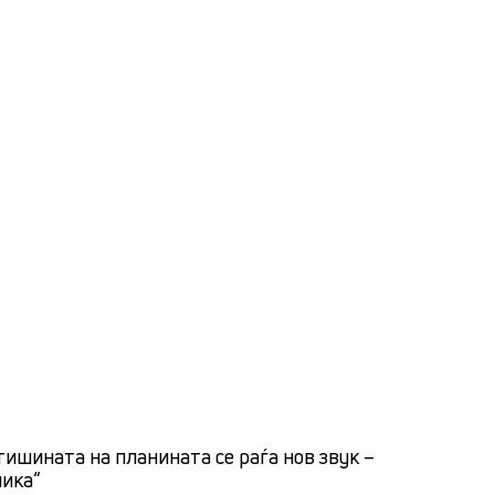
тишината на планината се раѓа нов звук –
лика“