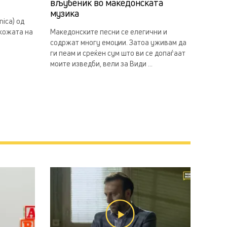
вљубеник во македонската
музика
ica) од
 кожата на
Македонските песни се елегични и
содржат многу емоции. Затоа уживам да
ги пеам и среќен сум што ви се допаѓаат
моите изведби, вели за Види ...