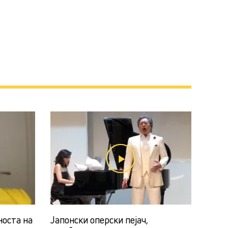
носта на
Јапонски оперски пејач,