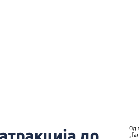
атракција до
Од 
„Га