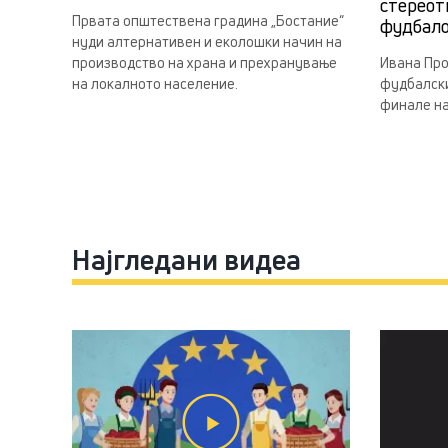
стереот
Првата општествена градина „Бостание“
фудбал
нуди алтернативен и еколошки начин на
производство на храна и прехранување
Ивана Про
на локалното население.
фудбалски
финале на
Најгледани видеа