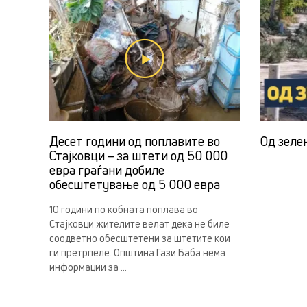
Десет години од поплавите во
Од зеле
Стајковци – за штети од 50 000
евра граѓани добиле
обесштетување од 5 000 евра
10 години по кобната поплава во
Стајковци жителите велат дека не биле
соодветно обесштетени за штетите кои
ги претрпеле. Општина Гази Баба нема
информации за ...