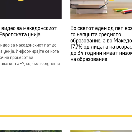
н видео за македонскиот
Во светот еден од пет во
Европската унија
го напушта средното
образование, а во Македо
видео за македонскиот пат до
17.7% од лицата на возра
а унија. Информирајте се кога
до 34 години имаат низо
почна процесот за
на образование
ање кон #ЕУ, кој бил вклучен и
.