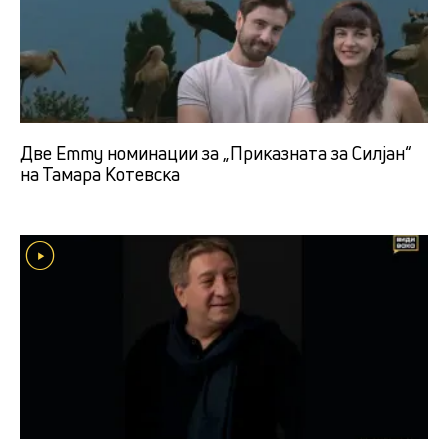
Две Emmy номинации за „Приказната за Силјан“
на Тамара Котевска