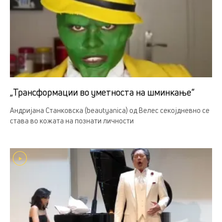
„Трансформации во уметноста на шминкање“
Андријана Станковска (beautyanica) од Велес секојдневно се
става во кожата на познати личности