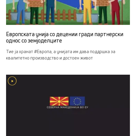
Европската унија со децении гради партнерски
однос со земјоделцитe
Тие ја хранат #Европа, а унијата им дава поддршка за
квалитетно производство и достоен живот