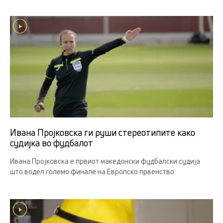
Ивана Пројковска ги руши стереотипите како
судијка во фудбалот
Ивана Пројковска е првиот македонски фудбалски судија
што водел големо финале на Европско првенство.