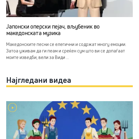
Јапонски оперски пејач, вљубеник во
македонската музика
Македонските песни се елегични и содржат многу емоции.
Затоа уживам да ги пеам и среќен сум што ви се допаѓаат
моите изведби, вели за Види ...
Најгледани видеа