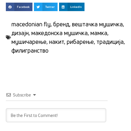
Facebook
Twitter
LinkedIn
macedonian fly
,
бренд
,
вештачка мушичка
,
дизајн
,
македонска мушичка
,
мамка
,
мушичарење
,
накит
,
рибарење
,
традиција
,
филигранство
Subscribe