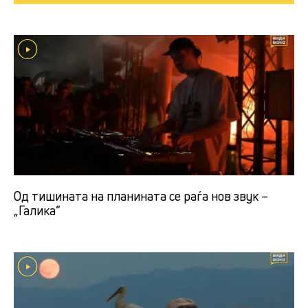
Од тишината на планината се раѓа нов звук –
„Галика“