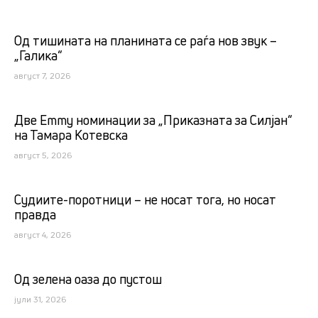
Од тишината на планината се раѓа нов звук –
„Галика“
август 7, 2026
Две Emmy номинации за „Приказната за Силјан“
на Тамара Котевска
август 5, 2026
Судиите-поротници – не носат тога, но носат
правда
август 4, 2026
Од зелена оаза до пустош
јули 31, 2026