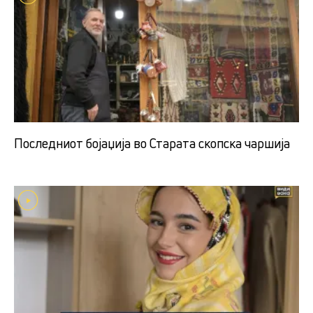
Последниот бојаџија во Старата скопска чаршија