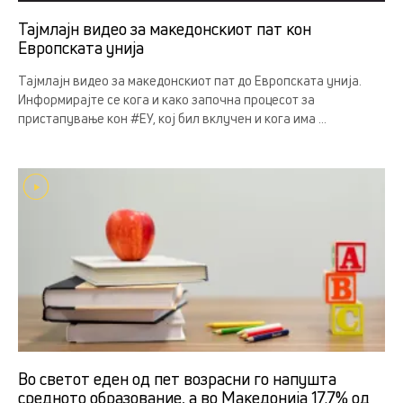
Тајмлајн видео за македонскиот пат кон
Европската унија
Тајмлајн видео за македонскиот пат до Европската унија.
Информирајте се кога и како започна процесот за
пристапување кон #ЕУ, кој бил вклучен и кога има ...
Во светот еден од пет возрасни го напушта
средното образование, а во Македонија 17.7% од