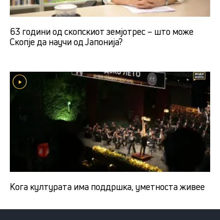
63 години од скопскиот земјотрес – што може
Скопје да научи од Јапонија?
Кога културата има поддршка, уметноста живее