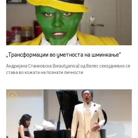
„Трансформации во уметноста на шминкање“
Андријана Станковска (beautyanica) од Велес секојдневно се
става во кожата на познати личности