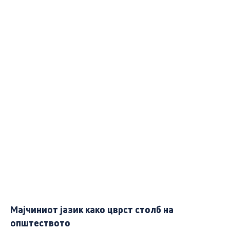
Мајчиниот јазик како цврст столб на
општеството