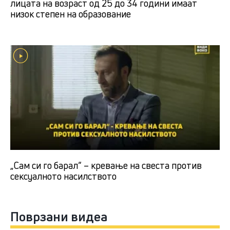
лицата на возраст од 25 до 34 години имаат
низок степен на образование
„Сам си го барал“ – кревање на свеста против
сексуалното насилството
Поврзани видеа