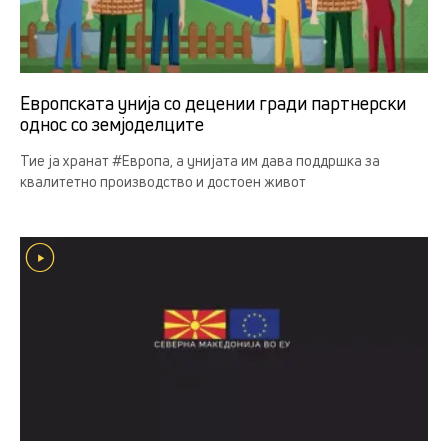
Европската унија со децении гради партнерски
однос со земјоделцитe
Тие ја хранат #Европа, а унијата им дава поддршка за
квалитетно производство и достоен живот