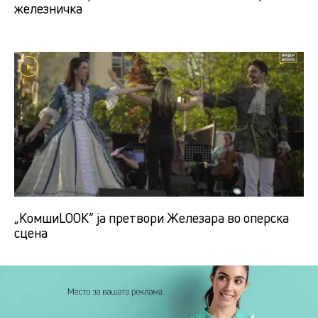
железничка
„КомшиLOOK“ ја претвори Железара во оперска
сцена