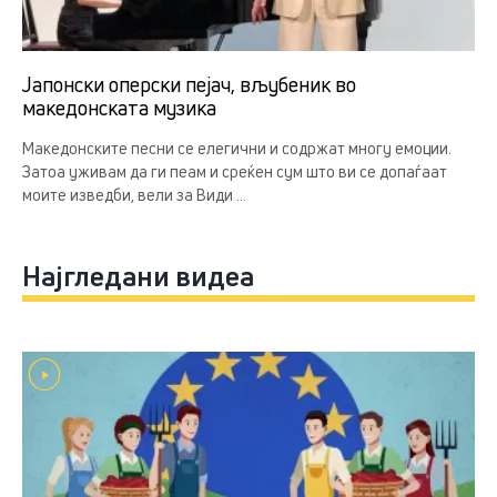
Јапонски оперски пејач, вљубеник во
македонската музика
Македонските песни се елегични и содржат многу емоции.
Затоа уживам да ги пеам и среќен сум што ви се допаѓаат
моите изведби, вели за Види ...
Најгледани видеа