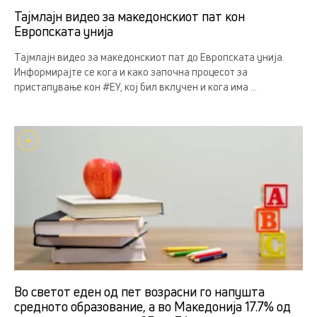
Тајмлајн видео за македонскиот пат кон
Европската унија
Тајмлајн видео за македонскиот пат до Европската унија.
Информирајте се кога и како започна процесот за
пристапување кон #ЕУ, кој бил вклучен и кога има ...
Во светот еден од пет возрасни го напушта
средното образование, а во Македонија 17.7% од