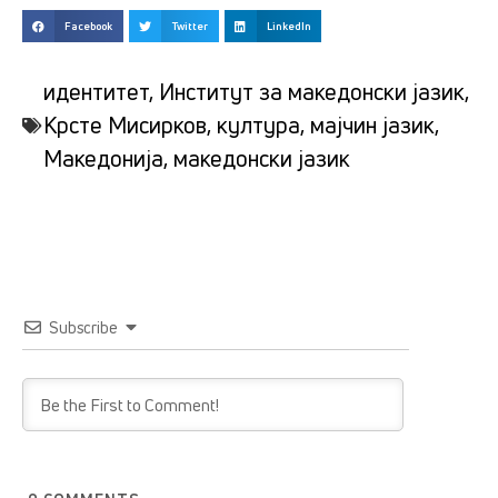
Facebook
Twitter
LinkedIn
идентитет
,
Институт за македонски јазик
,
Крсте Мисирков
,
култура
,
мајчин јазик
,
Македонија
,
македонски јазик
Subscribe