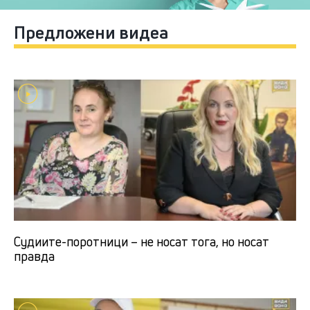
Предложени видеа
Судиите-поротници – не носат тога, но носат
правда