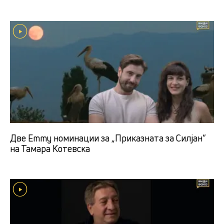
Две Emmy номинации за „Приказната за Силјан“
на Тамара Котевска