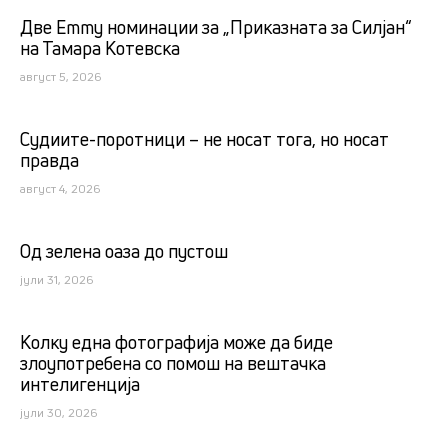
Две Emmy номинации за „Приказната за Силјан“
на Тамара Котевска
август 5, 2026
Судиите-поротници – не носат тога, но носат
правда
август 4, 2026
Од зелена оаза до пустош
јули 31, 2026
Kолку една фотографија може да биде
злоупотребена со помош на вештачка
интелигенција
јули 30, 2026