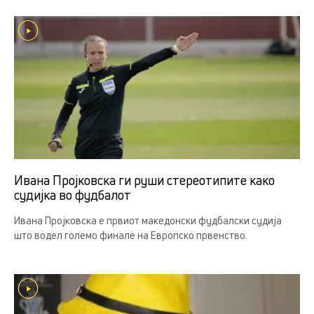
Ивана Пројковска ги руши стереотипите како
судијка во фудбалот
Ивана Пројковска е првиот македонски фудбалски судија
што водел големо финале на Европско првенство.