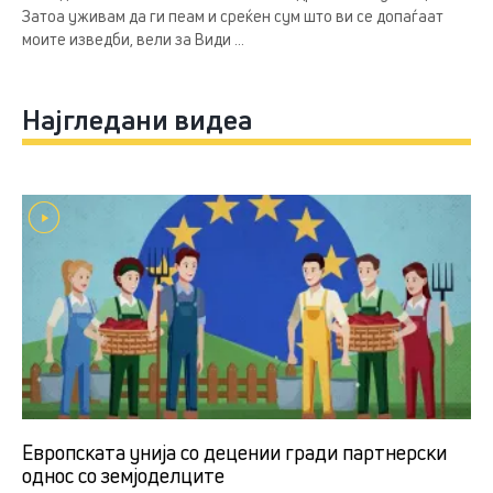
Затоа уживам да ги пеам и среќен сум што ви се допаѓаат
моите изведби, вели за Види ...
Најгледани видеа
Европската унија со децении гради партнерски
однос со земјоделцитe