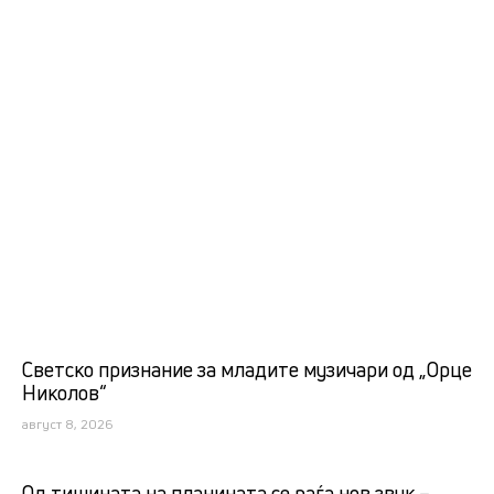
Светско признание за младите музичари од „Орце
Николов“
август 8, 2026
Од тишината на планината се раѓа нов звук –