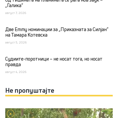
„Галика“
август 7, 2026
Две Emmy номинации за „Приказната за Силјан“
на Тамара Котевска
август 5, 2026
Судиите-поротници – не носат тога, но носат
правда
август 4, 2026
Не пропуштајте