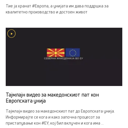
Тие ја хранат #Европа, а унијата им дава поддршка за
квалитетно производство и достоен живот
Тајмлајн видео за македонскиот пат кон
Европската унија
Тајмлајн видео за македонскиот пат до Европската унија.
Информирајте се кога и како започна процесот за
пристапување кон #ЕУ, кој бил вклучен и кога има ...