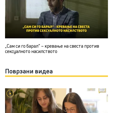
„Сам си го барал“ – кревање на свеста против
сексуалното насилството
Поврзани видеа