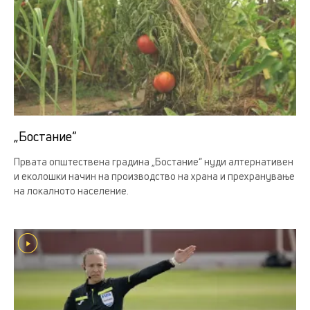
„Бостание“
Првата општествена градина „Бостание“ нуди алтернативен
и еколошки начин на производство на храна и прехранување
на локалното население.