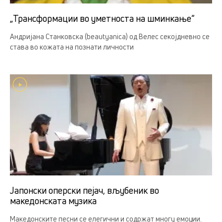
„Трансформации во уметноста на шминкање“
Андријана Станковска (beautyanica) од Велес секојдневно се
става во кожата на познати личности
Јапонски оперски пејач, вљубеник во
македонската музика
Македонските песни се елегични и содржат многу емоции.