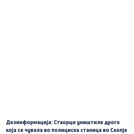
Дезинформација: Стаорци уништиле дрога
која се чувала во полициска станица во Скопје