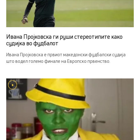
Ивана Пројковска ги руши стереотипите како
судијка во фудбалот
Ивана Пројковска е првиот македонски фудбалски судија
што водел големо финале на Европско првенство.