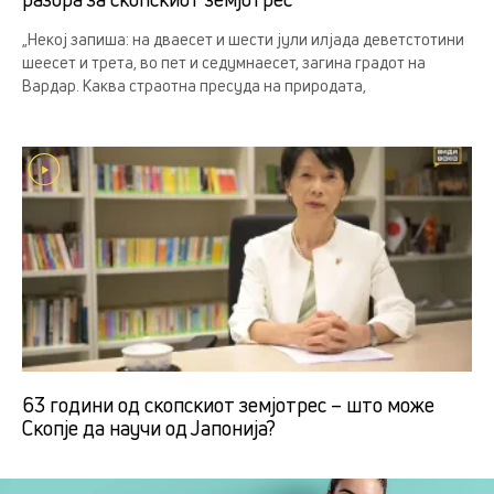
„Некој запиша: на дваесет и шести јули илјада деветстотини
шеесет и трета, во пет и седумнаесет, загина градот на
Вардар. Каква страотна пресуда на природата,
63 години од скопскиот земјотрес – што може
Скопје да научи од Јапонија?