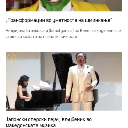
„Трансформации во уметноста на шминкање“
Андријана Станковска (beautyanica) од Велес секојдневно се
става во кожата на познати личности
Јапонски оперски пејач, вљубеник во
македонската музика