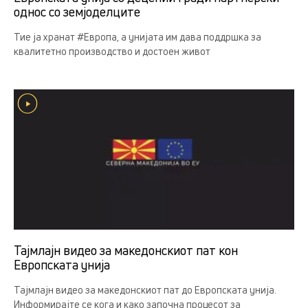
однос со земјоделцитe
Тие ја хранат #Европа, а унијата им дава поддршка за
квалитетно производство и достоен живот
Тајмлајн видео за македонскиот пат кон
Европската унија
Тајмлајн видео за македонскиот пат до Европската унија.
Информирајте се кога и како започна процесот за