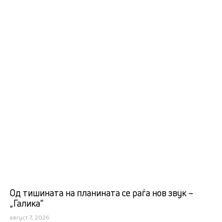
Од тишината на планината се раѓа нов звук –
„Галика“
август 7, 2026