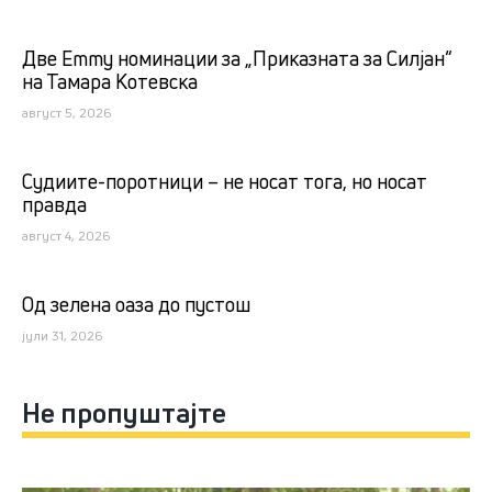
Две Emmy номинации за „Приказната за Силјан“
на Тамара Котевска
август 5, 2026
Судиите-поротници – не носат тога, но носат
правда
август 4, 2026
Од зелена оаза до пустош
јули 31, 2026
Не пропуштајте