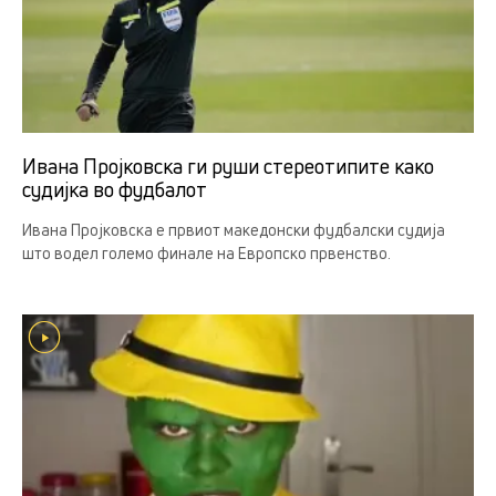
Ивана Пројковска ги руши стереотипите како
судијка во фудбалот
Ивана Пројковска е првиот македонски фудбалски судија
што водел големо финале на Европско првенство.