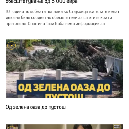
обесштетување од 5 000 евра
10 години по кобната поплава во Стајковци жителите велат
дека не биле соодветно обесштетени за штетите кои ги
претрпеле. Општина Гази Баба нема информации за ...
Од зелена оаза до пустош