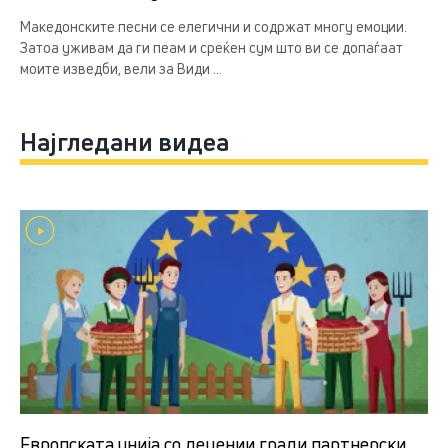
Македонските песни се елегични и содржат многу емоции.
Затоа уживам да ги пеам и среќен сум што ви се допаѓаат
моите изведби, вели за Види ...
Најгледани видеа
Европската унија со децении гради партнерски