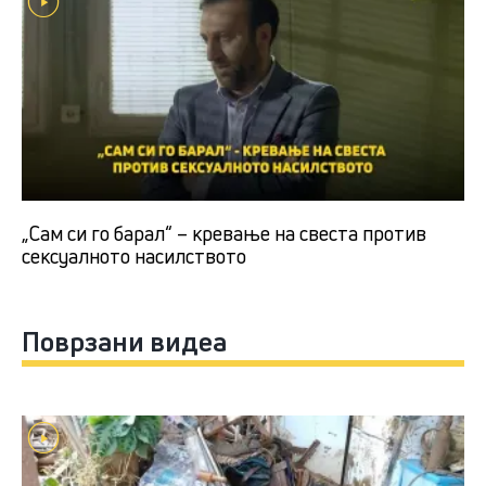
„Сам си го барал“ – кревање на свеста против
сексуалното насилството
Поврзани видеа