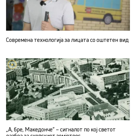
Современа технологија за лицата со оштетен вид
„А, бре, Македонче“ – сигналот по кој светот
разбра за скопскиот земјотрес