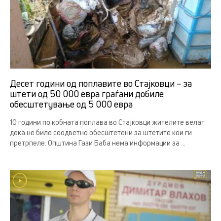
Десет години од поплавите во Стајковци – за
штети од 50 000 евра граѓани добиле
обесштетување од 5 000 евра
10 години по кобната поплава во Стајковци жителите велат
дека не биле соодветно обесштетени за штетите кои ги
претрпеле. Општина Гази Баба нема информации за ...