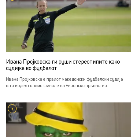
Ивана Пројковска ги руши стереотипите како
судијка во фудбалот
Ивана Пројковска е првиот македонски фудбалски судија
што водел големо финале на Европско првенство.