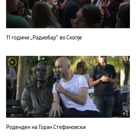
11 години „Радиобар“ во Скопје
Роденден на Горан Стефановски