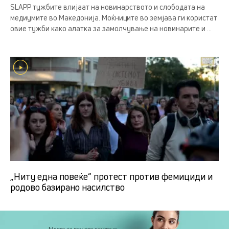
SLAPP тужбите влијаат на новинарството и слободата на
медиумите во Македонија. Моќниците во земјава ги користат
овие тужби како алатка за замолчување на новинарите и ...
„Ниту една повеќе“ протест против фемициди и
родово базирано насилство