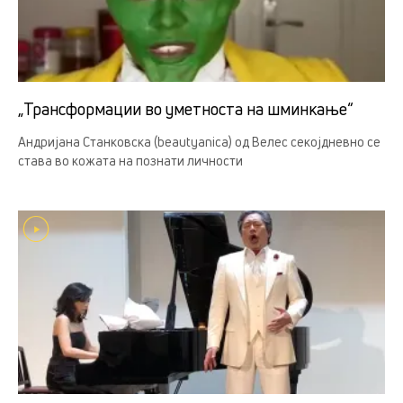
„Трансформации во уметноста на шминкање“
Андријана Станковска (beautyanica) од Велес секојдневно се
става во кожата на познати личности