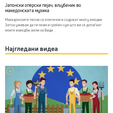
Јапонски оперски пејач, вљубеник во
македонската музика
Македонските песни се елегични и содржат многу емоции.
Затоа уживам да ги пеам и среќен сум што ви се допаѓаат
моите изведби, вели за Види ...
Најгледани видеа