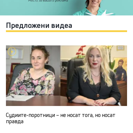
Предложени видеа
Судиите-поротници – не носат тога, но носат
правда