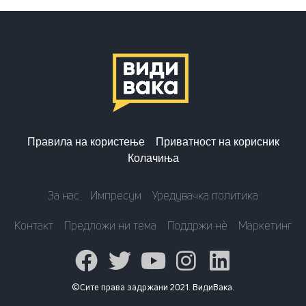
Правила на користење
Приватност на корисник
Колачиња
За нас
Импресум
Уредувачка политика
Контакт
Предложи ни тема
Поддржи нè
Маркетинг
©Сите права задржани 2021. ВидиВака.