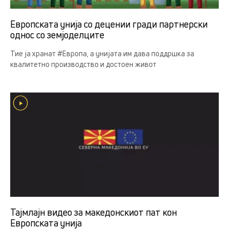
Европската унија со децении гради партнерски
однос со земјоделцитe
Тие ја хранат #Европа, а унијата им дава поддршка за
квалитетно производство и достоен живот
Тајмлајн видео за македонскиот пат кон
Европската унија