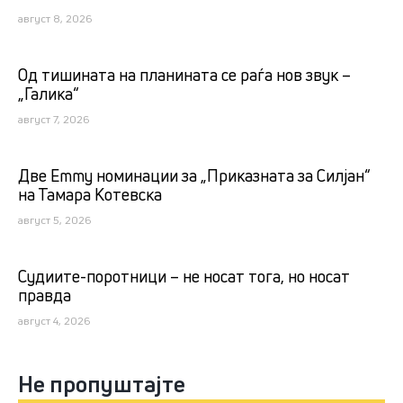
август 8, 2026
Од тишината на планината се раѓа нов звук –
„Галика“
август 7, 2026
Две Emmy номинации за „Приказната за Силјан“
на Тамара Котевска
август 5, 2026
Судиите-поротници – не носат тога, но носат
правда
август 4, 2026
Не пропуштајте