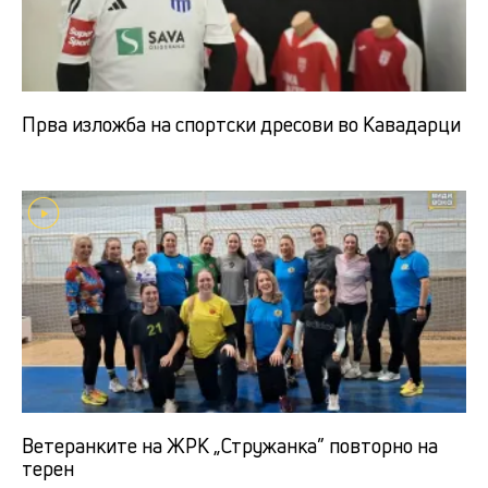
Прва изложба на спортски дресови во Кавадарци
Ветеранките на ЖРК „Стружанка” повторно на
терен