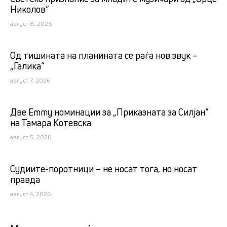
Николов“
август 8, 2026
Од тишината на планината се раѓа нов звук –
„Галика“
август 7, 2026
Две Emmy номинации за „Приказната за Силјан“
на Тамара Котевска
август 5, 2026
Судиите-поротници – не носат тога, но носат
правда
август 4, 2026