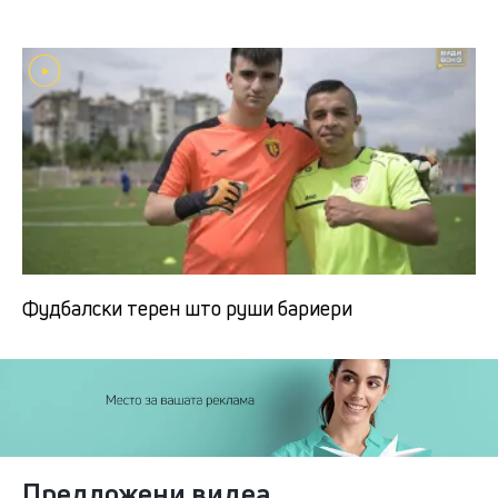
Фудбалски терен што руши бариери
Предложени видеа