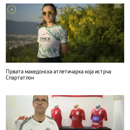
Првата македонска атлетичарка која истрча
Спартатлон