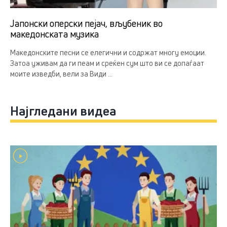
Јапонски оперски пејач, вљубеник во
македонската музика
Македонските песни се елегични и содржат многу емоции.
Затоа уживам да ги пеам и среќен сум што ви се допаѓаат
моите изведби, вели за Види ...
Најгледани видеа