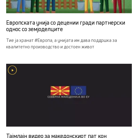
Европската унија со децении гради партнерски
однос со земјоделцитe
Тие ја хранат #Европа, а унијата им дава поддршка за
квалитетно производство и достоен живот
Тајмлајн видео за македонскиот пат кон