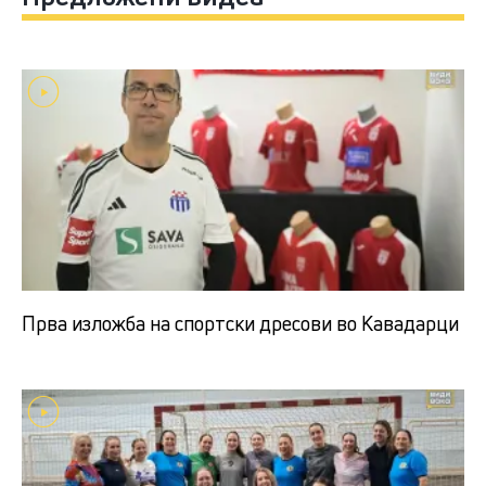
Прва изложба на спортски дресови во Кавадарци