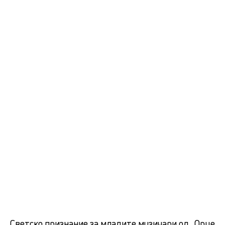
Светско признание за младите музичари од „Орце