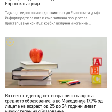
Европската унија
Тајмлајн видео за македонскиот пат до Европската унија.
Информирајте се кога и како започна процесот за
пристапување кон #ЕУ, кој бил вклучен и кога има ...
Во светот еден од пет возрасни го напушта
средното образование, а во Македонија 17.7% од
лицата на возраст од 25 до 34 години имаат
низок степен на образование