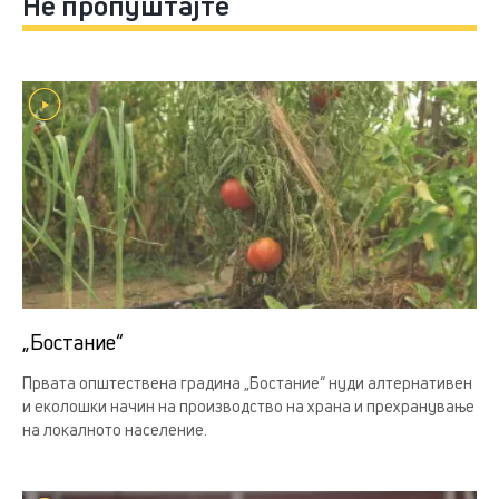
Не пропуштајте
„Бостание“
Првата општествена градина „Бостание“ нуди алтернативен
и еколошки начин на производство на храна и прехранување
на локалното население.