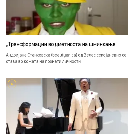
„Трансформации во уметноста на шминкање“
Андријана Станковска (beautyanica) од Велес секојдневно се
става во кожата на познати личности