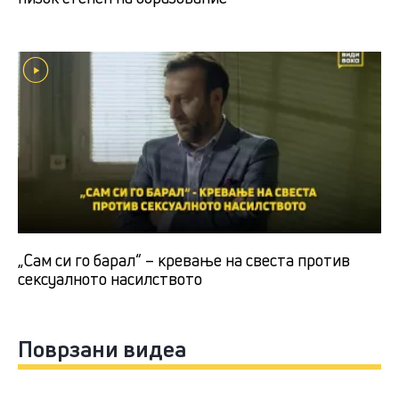
„Сам си го барал“ – кревање на свеста против
сексуалното насилството
Поврзани видеа