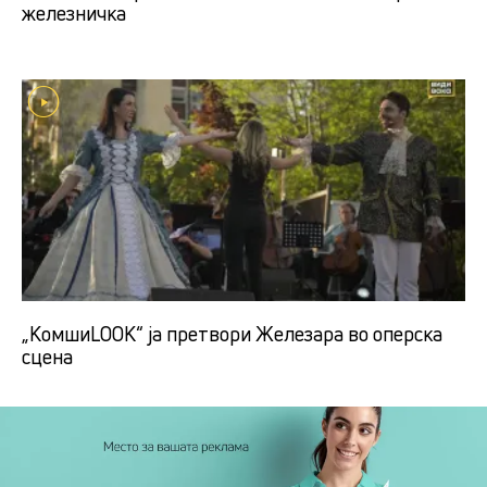
железничка
„КомшиLOOK“ ја претвори Железара во оперска
сцена