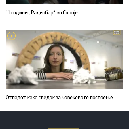
11 години „Радиобар“ во Скопје
Отпадот како сведок за човековото постоење