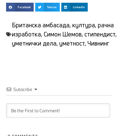
Facebook
Twitter
LinkedIn
Британска амбасада
,
култура
,
рачна
изработка
,
Симон Шемов
,
стипендист
,
уметнички дела
,
уметност
,
Чивнинг
Subscribe