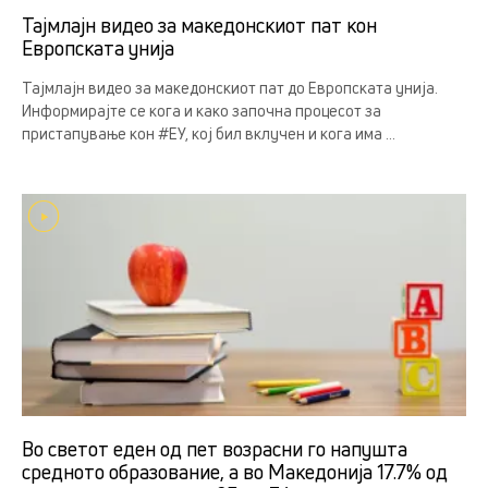
Тајмлајн видео за македонскиот пат кон
Европската унија
Тајмлајн видео за македонскиот пат до Европската унија.
Информирајте се кога и како започна процесот за
пристапување кон #ЕУ, кој бил вклучен и кога има ...
Во светот еден од пет возрасни го напушта
средното образование, а во Македонија 17.7% од