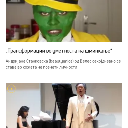
„Трансформации во уметноста на шминкање“
Андријана Станковска (beautyanica) од Велес секојдневно се
става во кожата на познати личности