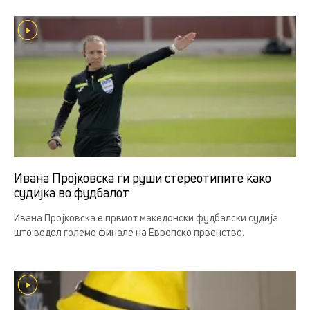
Ивана Пројковска ги руши стереотипите како
судијка во фудбалот
Ивана Пројковска е првиот македонски фудбалски судија
што водел големо финале на Европско првенство.