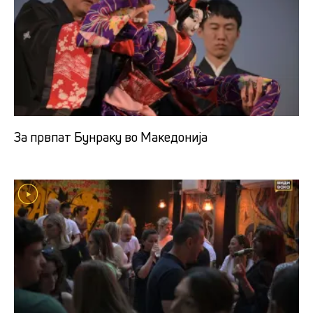
За првпат Бунраку во Македонија