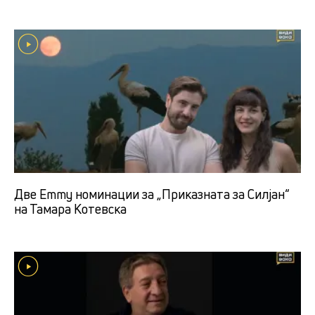
Две Emmy номинации за „Приказната за Силјан“
на Тамара Котевска