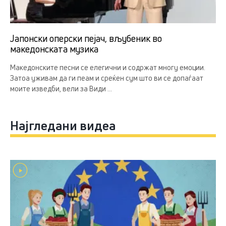
Јапонски оперски пејач, вљубеник во
македонската музика
Македонските песни се елегични и содржат многу емоции.
Затоа уживам да ги пеам и среќен сум што ви се допаѓаат
моите изведби, вели за Види ...
Најгледани видеа