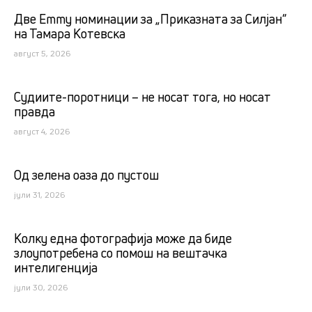
Две Emmy номинации за „Приказната за Силјан“
на Тамара Котевска
август 5, 2026
Судиите-поротници – не носат тога, но носат
правда
август 4, 2026
Од зелена оаза до пустош
јули 31, 2026
Kолку една фотографија може да биде
злоупотребена со помош на вештачка
интелигенција
јули 30, 2026