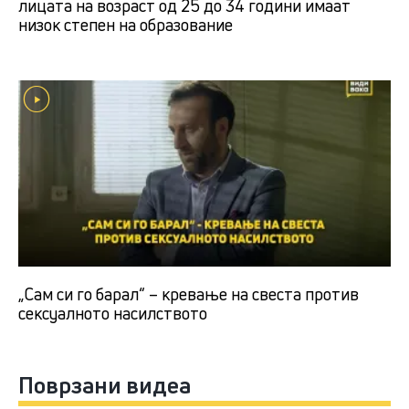
лицата на возраст од 25 до 34 години имаат
низок степен на образование
„Сам си го барал“ – кревање на свеста против
сексуалното насилството
Поврзани видеа