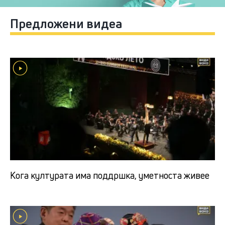
Предложени видеа
Кога културата има поддршка, уметноста живее