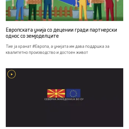
Европската унија со децении гради партнерски
однос со земјоделцитe
Тие ја хранат #Европа, а унијата им дава поддршка за
квалитетно производство и достоен живот