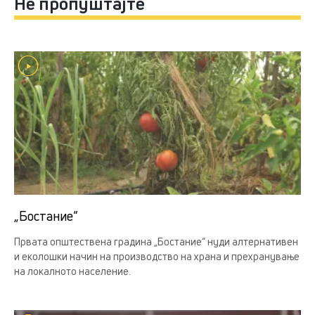
Не пропуштајте
„Бостание“
Првата општествена градина „Бостание“ нуди алтернативен
и еколошки начин на производство на храна и прехранување
на локалното население.