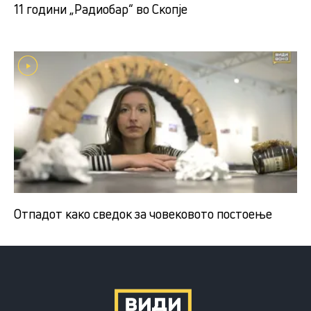
11 години „Радиобар“ во Скопје
Отпадот како сведок за човековото постоење