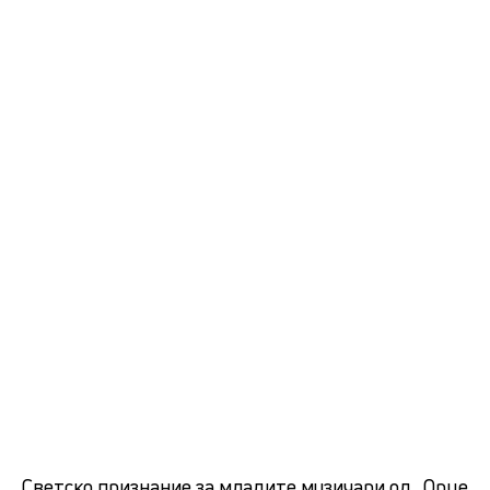
Светско признание за младите музичари од „Орце