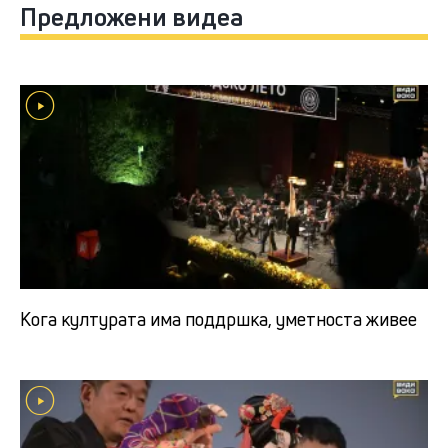
Предложени видеа
Кога културата има поддршка, уметноста живее