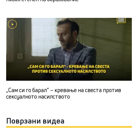
„Сам си го барал“ – кревање на свеста против
сексуалното насилството
Поврзани видеа