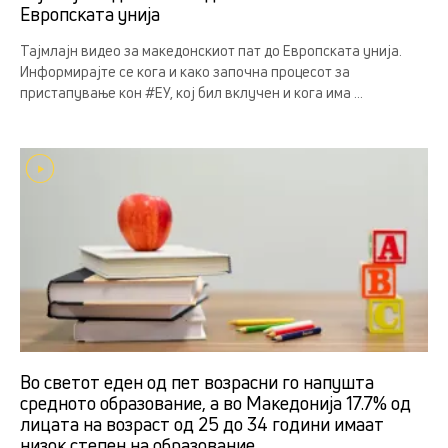
Европската унија
Тајмлајн видео за македонскиот пат до Европската унија.
Информирајте се кога и како започна процесот за
пристапување кон #ЕУ, кој бил вклучен и кога има ...
Во светот еден од пет возрасни го напушта
средното образование, а во Македонија 17.7% од
лицата на возраст од 25 до 34 години имаат
низок степен на образование