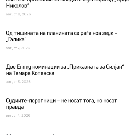
Николов“
август 8, 2026
Од тишината на планината се раѓа нов звук –
„Галика“
август 7, 2026
Две Emmy номинации за „Приказната за Силјан“
на Тамара Котевска
август 5, 2026
Судиите-поротници – не носат тога, но носат
правда
август 4, 2026