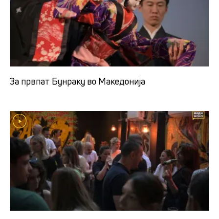
За првпат Бунраку во Македонија