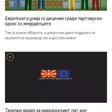
Европската унија со децении гради партнерски
однос со земјоделцитe
Тие ја хранат #Европа, а унијата им дава поддршка за
квалитетно производство и достоен живот
Тајмлајн видео за македонскиот пат кон