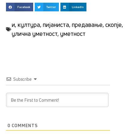
Facebook
Twitter
LinkedIn
и
,
култура
,
пијаниста
,
предавање
,
скопје
,
улична уметност
,
уметност
Subscribe
0
COMMENTS