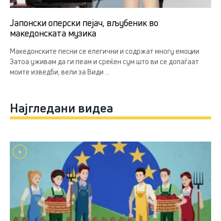
Јапонски оперски пејач, вљубеник во
македонската музика
Македонските песни се елегични и содржат многу емоции.
Затоа уживам да ги пеам и среќен сум што ви се допаѓаат
моите изведби, вели за Види ...
Најгледани видеа