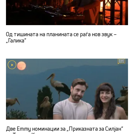
Од тишината на планината се раѓа нов звук –
„Галика“
Две Emmy номинации за „Приказната за Силјан“