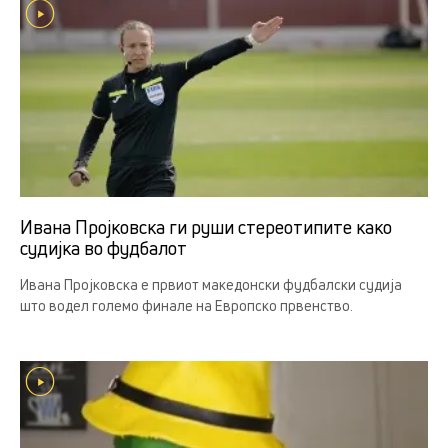
Ивана Пројковска ги руши стереотипите како
судијка во фудбалот
Ивана Пројковска е првиот македонски фудбалски судија
што водел големо финале на Европско првенство.