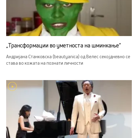
„Трансформации во уметноста на шминкање“
Андријана Станковска (beautyanica) од Велес секојдневно се
става во кожата на познати личности