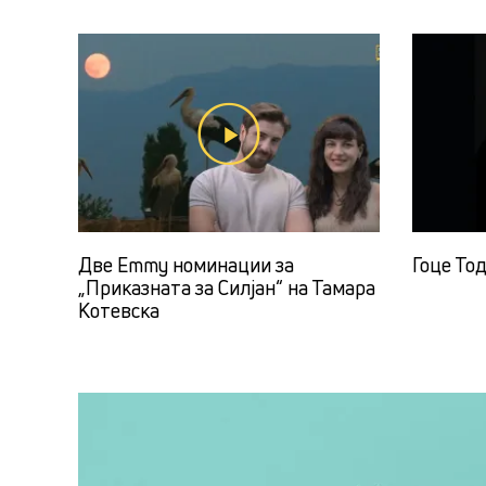
Две Emmy номинации за
Гоце То
„Приказната за Силјан“ на Тамара
Котевска