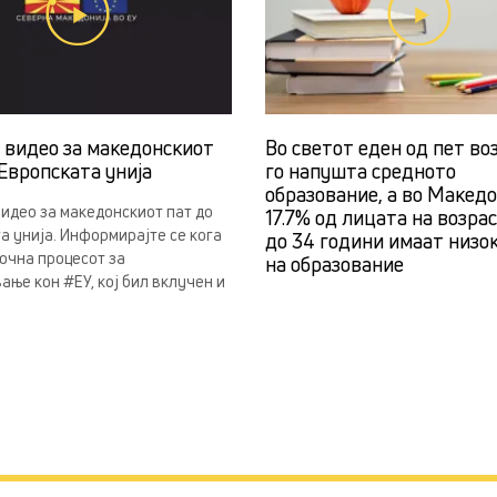
н видео за македонскиот
Во светот еден од пет во
Европската унија
го напушта средното
образование, а во Македо
видео за македонскиот пат до
17.7% од лицата на возра
а унија. Информирајте се кога
до 34 години имаат низо
почна процесот за
на образование
ање кон #ЕУ, кој бил вклучен и
.