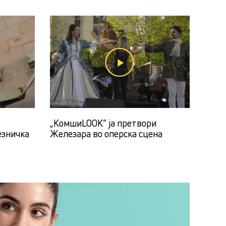
„КомшиLOOK“ ја претвори
езничка
Железара во оперска сцена