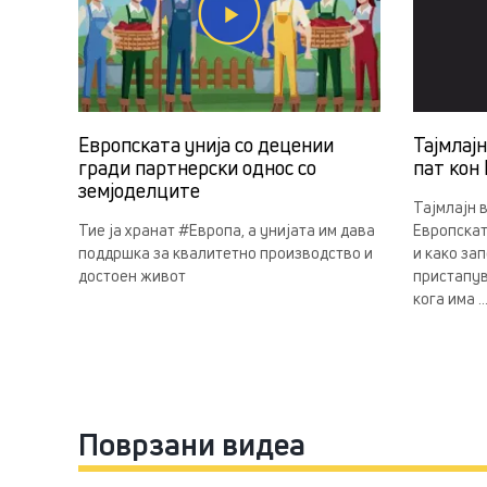
Европската унија со децении
Тајмлај
гради партнерски однос со
пат кон 
земјоделцитe
Тајмлајн 
Тие ја хранат #Европа, а унијата им дава
Европскат
поддршка за квалитетно производство и
и како за
достоен живот
пристапув
кога има ..
Поврзани видеа