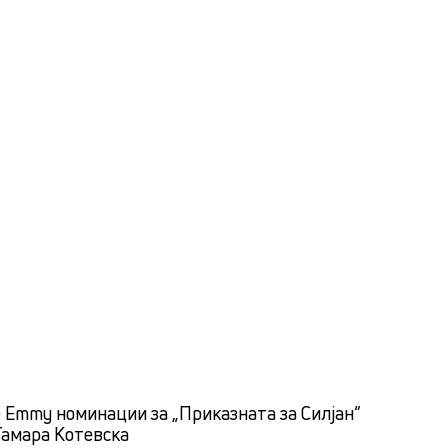
 Emmy номинации за „Приказната за Силјан“
Тамара Котевска