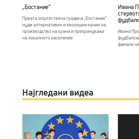
„Бостание“
Ивана П
стереот
Првата општествена градина „Бостание“
фудбал
нуди алтернативен и еколошки начин на
производство на храна и прехранување
Ивана Про
на локалното население.
фудбалски
финале на
Најгледани видеа