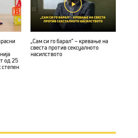
зрасни
„Сам си го барал“ – кревање на
свеста против сексуалното
нија
насилството
ст од 25
к степен