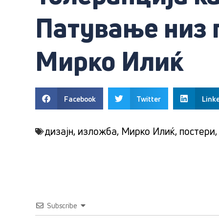
Патување низ 
Мирко Илиќ
Facebook
Twitter
Link
дизајн
,
изложба
,
Мирко Илиќ
,
постери
Subscribe