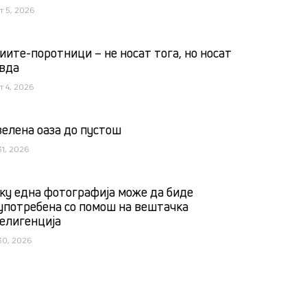
т 5, 2026
иите-поротници – не носат тога, но носат
вда
т 4, 2026
зелена оаза до пустош
31, 2026
ку една фотографија може да биде
употребена со помош на вештачка
елигенција
30, 2026