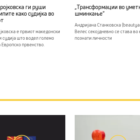
ројковска ги руши
„Трансформации во умет
ипите како судијка во
шминкање“
от
Андријана Станковска (beautyan
јковска е првиот македонски
Велес секојдневно се става во
 судија што водел големо
познати личности
 Европско првенство.