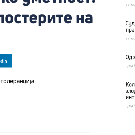
авгус
постерите на
Суд
пра
авгус
Од 
edIn
јули 
,
толеранција
Kол
зло
инт
јули 