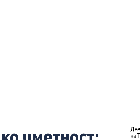
ко уметност:
Две
на 