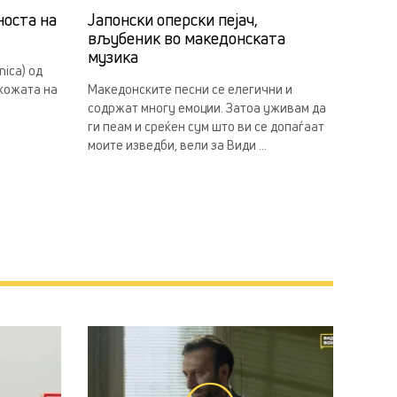
носта на
Јапонски оперски пејач,
вљубеник во македонската
музика
ica) од
 кожата на
Македонските песни се елегични и
содржат многу емоции. Затоа уживам да
ги пеам и среќен сум што ви се допаѓаат
моите изведби, вели за Види ...