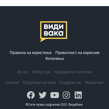
Правила на користење
Приватност на корисник
Колачиња
За нас
Импресум
Уредувачка политика
Контакт
Предложи ни тема
Поддржи нè
Маркетинг
©Сите права задржани 2021. ВидиВака.