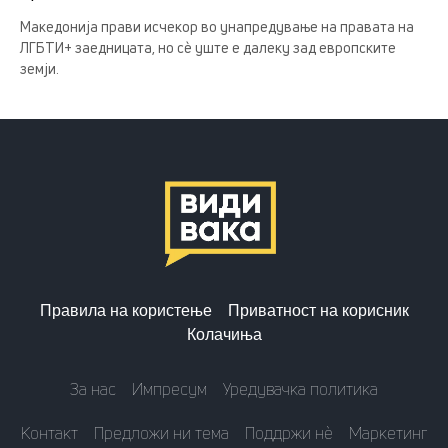
Македонија прави исчекор во унапредување на правата на
ЛГБТИ+ заедницата, но сè уште е далеку зад европските
земји.
Правила на користење
Приватност на корисник
Колачиња
За нас
Импресум
Уредувачка политика
Контакт
Предложи ни тема
Поддржи нè
Маркетинг