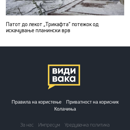
Патот до лекот „Трикафта“ потежок од
искачување планински врв
Правила на користење
Приватност на корисник
Колачиња
За нас
Импресум
Уредувачка политика