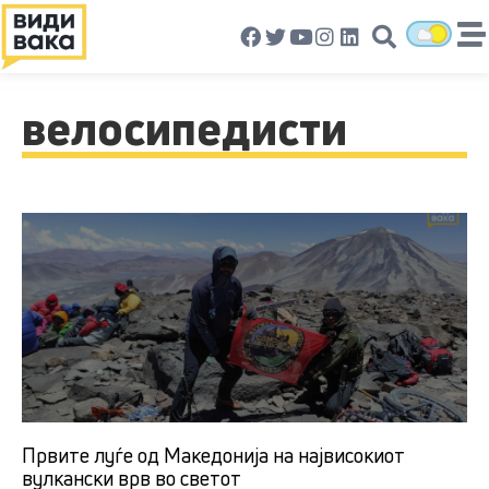
велосипедисти
Првите луѓе од Македонија на највисокиот
вулкански врв во светот