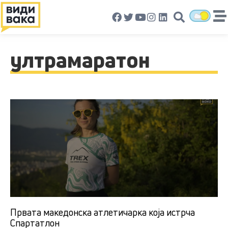
ултрамаратон
Првата македонска атлетичарка која истрча
Спартатлон