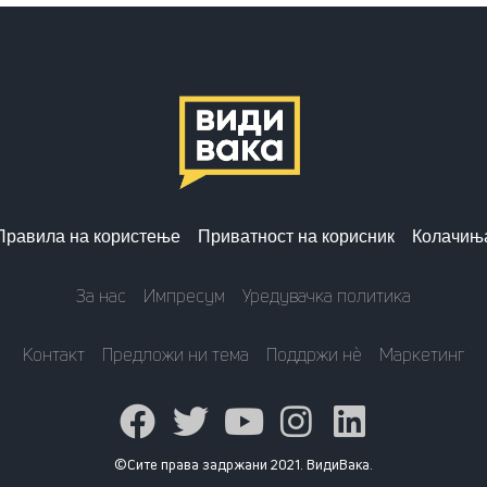
Правила на користење
Приватност на корисник
Колачињ
За нас
Импресум
Уредувачка политика
Контакт
Предложи ни тема
Поддржи нè
Маркетинг
©Сите права задржани 2021. ВидиВака.