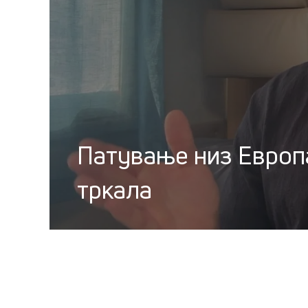
Патување низ Европ
тркала