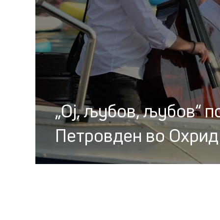
„Ој, љубов, љубов“ п
Петровден во Охрид