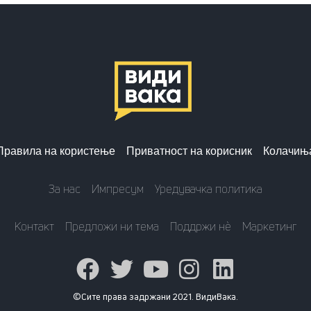
Правила на користење
Приватност на корисник
Колачињ
За нас
Импресум
Уредувачка политика
Контакт
Предложи ни тема
Поддржи нè
Маркетинг
©Сите права задржани 2021. ВидиВака.