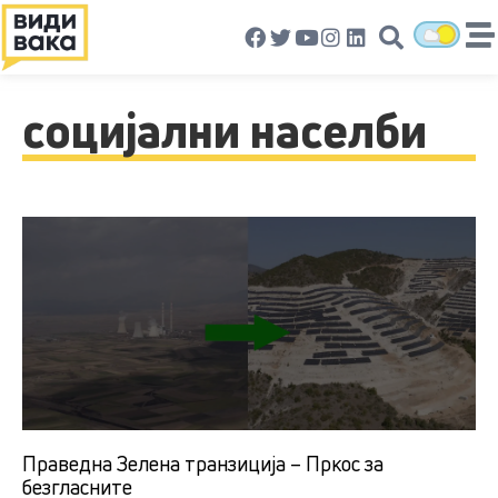
социјални населби
Праведна Зелена транзиција – Пркос за
безгласните