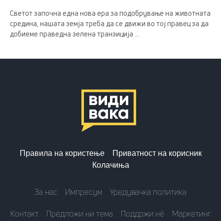
Светот започна една нова ера за подобрување на животната
средина, нашата земја треба да се движи во тој правец за да
добиеме праведна зелена транзиција ...
Правила на користење
Приватност на корисник
Колачиња
За нас
Импресум
Уредувачка политика
Контакт
Предложи ни тема
Поддржи нè
Маркетинг