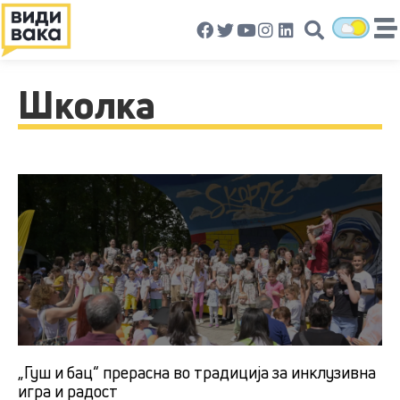
Школка
„Гуш и бац“ прерасна во традиција за инклузивна
игра и радост