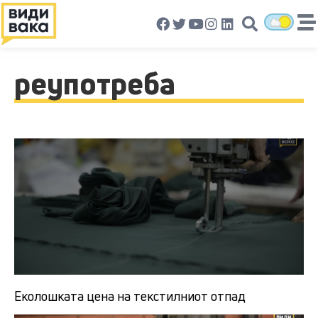
реупотреба
Еколошката цена на текстилниот отпад