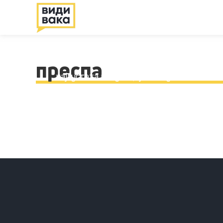
жители на Голем Гра
Долговечните хомосексуални жители во 
прстолизгачка приказна во регионот. Пов
преспа
најгустата популација на шумски желки во 