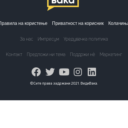
Правила на користење
Приватност на корисник
Колачињ
За нас
Импресум
Уредувачка политика
Контакт
Предложи ни тема
Поддржи нè
Маркетинг
©Сите права задржани 2021. ВидиВака.