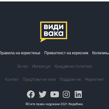
Правила на користење
Приватност на корисник
Колачињ
За нас
Импресум
Уредувачка политика
Контакт
Предложи ни тема
Поддржи нè
Маркетинг
©Сите права задржани 2021. ВидиВака.