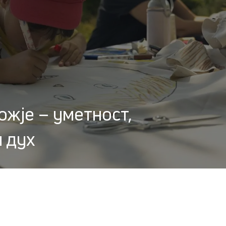
жје – уметност,
и дух