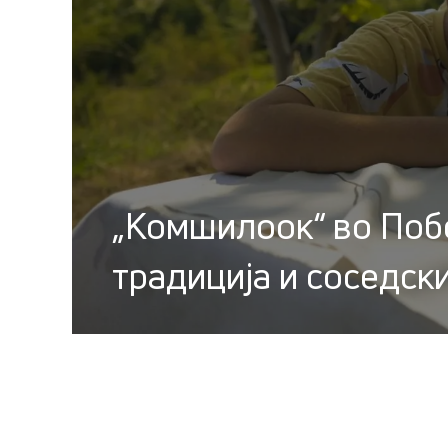
„Комшилоок“ во Побо
традиција и соседск