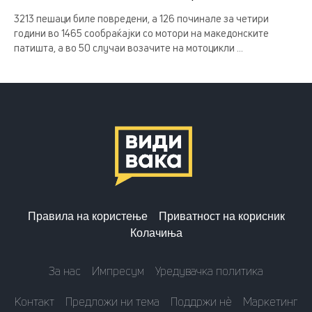
3213 пешаци биле повредени, а 126 починале за четири
години во 1465 сообраќајки со мотори на македонските
патишта, а во 50 случаи возачите на мотоцикли ...
Правила на користење
Приватност на корисник
Колачиња
За нас
Импресум
Уредувачка политика
Контакт
Предложи ни тема
Поддржи нè
Маркетинг