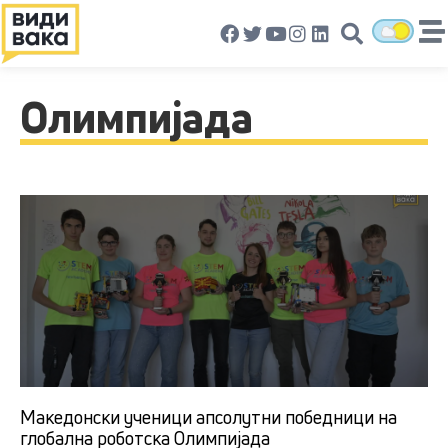
Олимпијада
Македонски ученици апсолутни победници на
глобална роботска Олимпијада