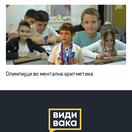
Олимпијци во ментална аритметика