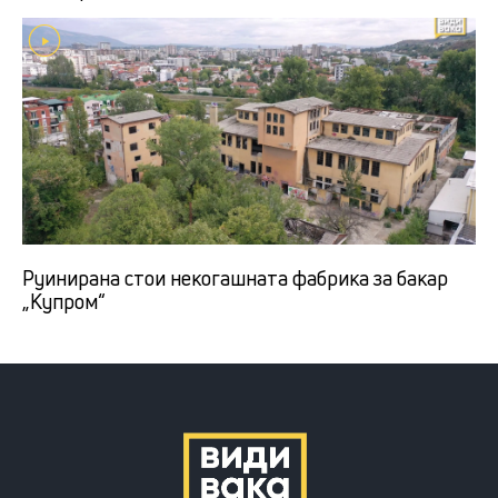
Руинирана стои некогашната фабрика за бакар
„Купром“