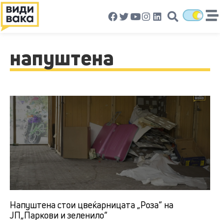
напуштена
Напуштена стои цвеќарницата „Роза“ на
ЈП„Паркови и зеленило“