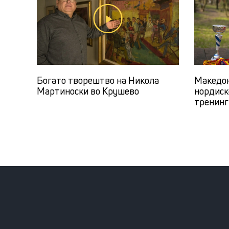
Богато творештво на Никола
Македон
Мартиноски во Крушево
нордиско
тренинг