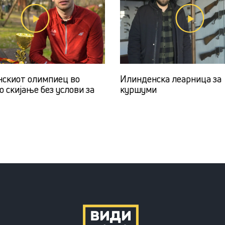
скиот олимпиец во
Илинденска леарница за
 скијање без услови за
куршуми