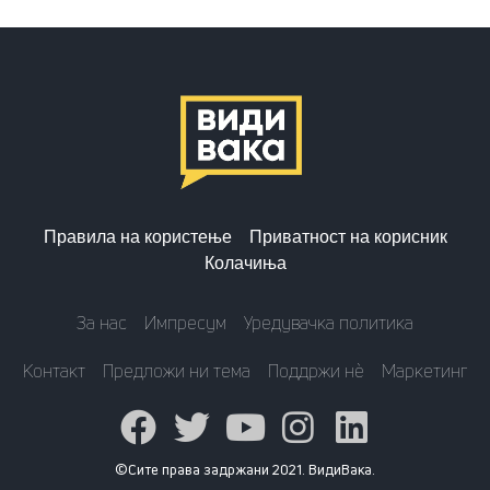
Правила на користење
Приватност на корисник
Колачиња
За нас
Импресум
Уредувачка политика
Контакт
Предложи ни тема
Поддржи нè
Маркетинг
©Сите права задржани 2021. ВидиВака.