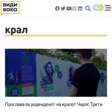
крал
Прослава за роденденот на кралот Чарлс Трети