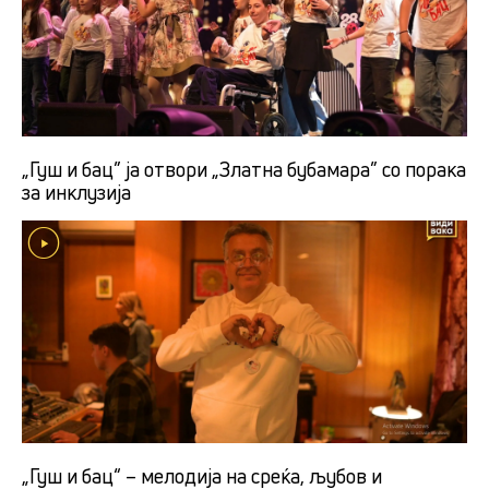
„Гуш и бац” ја отвори „Златна бубамара” со порака
за инклузија
„Гуш и бац“ – мелодија на среќа, љубов и