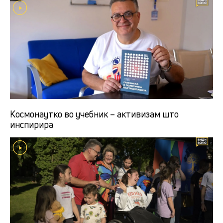
Космонаутко во учебник – активизам што
инспирира