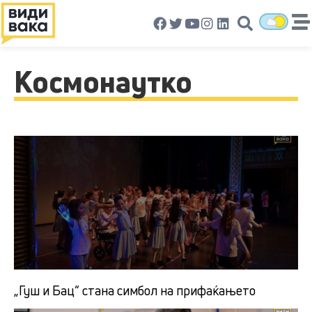
Космонаутко
„Гуш и Бац“ стана симбол на прифаќањето