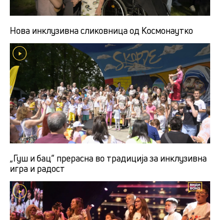
Нова инклузивна сликовница од Космонаутко
„Гуш и бац“ прерасна во традиција за инклузивна
игра и радост