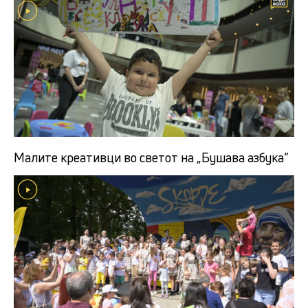
Малите креативци во светот на „Бушава азбука“