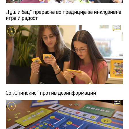
„Гуш и бац“ прерасна во традиција за инклузивна
игра и радост
Со „Спинокио“ против дезинформации