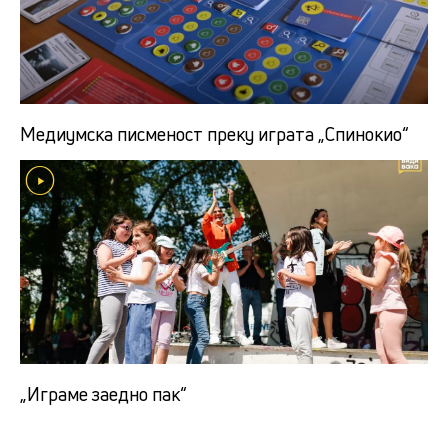
Медиумска писменост преку играта „Спинокио“
„Играме заедно пак“