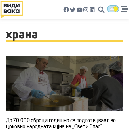
храна
До 70 000 оброци годишно се подготвуваат во
црковно народната кујна на „Свети Спас“