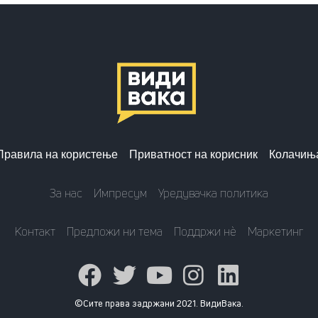
Правила на користење
Приватност на корисник
Колачињ
За нас
Импресум
Уредувачка политика
Контакт
Предложи ни тема
Поддржи нè
Маркетинг
©Сите права задржани 2021. ВидиВака.