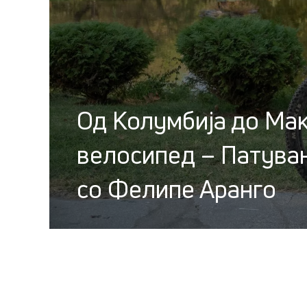
Од Колумбија до Мак
велосипед – Патува
со Фелипе Аранго