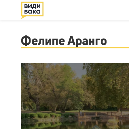
Фелипе Аранго