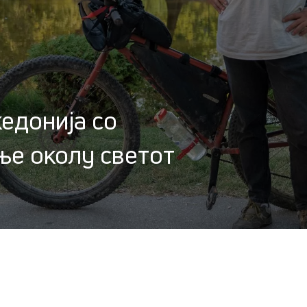
едонија со
ње околу светот