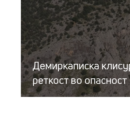
Демиркаписка клису
реткост во опасност