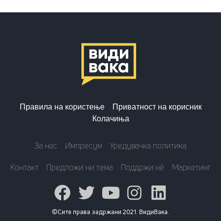
Правила на користење
Приватност на корисник
Колачиња
За нас
Импресум
Уредувачка политика
Контакт
Предложи ни тема
Поддржи нè
Маркетинг
©Сите права задржани 2021. ВидиВака.