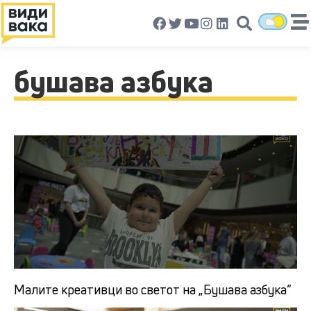
бушава азбука
Малите креативци во светот на „Бушава азбука“