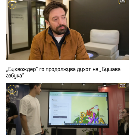
„Буквождер“ го продолжува духот на „Бушава
азбука“