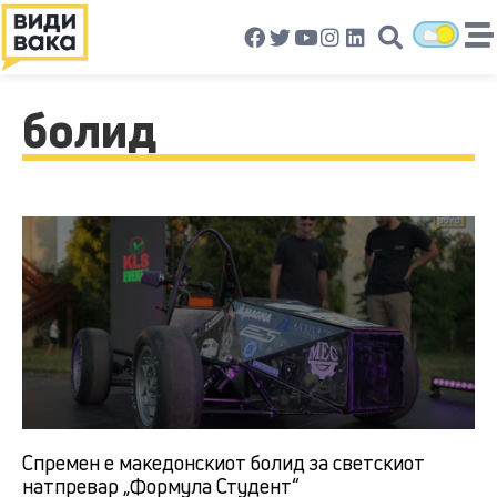
болид
Спремен е македонскиот болид за светскиот
натпревар „Формула Студент“