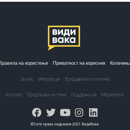
Правила на користење
Приватност на корисник
Колачињ
За нас
Импресум
Уредувачка политика
Контакт
Предложи ни тема
Поддржи нè
Маркетинг
©Сите права задржани 2021. ВидиВака.