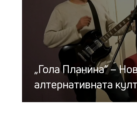
„Гола Планина“ – Нов
алтернативната кул