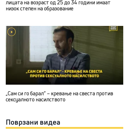
лицата на возраст од 25 до 34 години имаат
низок степен на образование
„Сам си го барал“ – кревање на свеста против
сексуалното насилството
Поврзани видеа