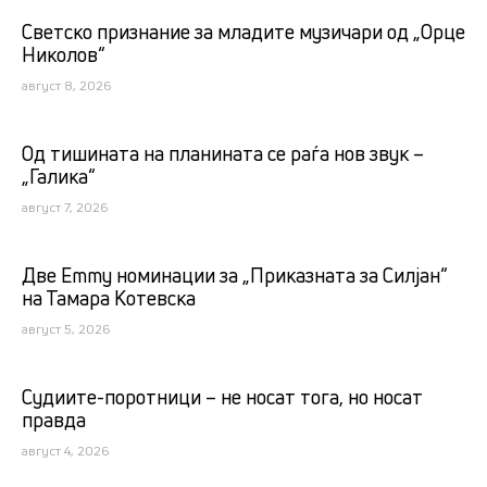
Светско признание за младите музичари од „Орце
Николов“
август 8, 2026
Од тишината на планината се раѓа нов звук –
„Галика“
август 7, 2026
Две Emmy номинации за „Приказната за Силјан“
на Тамара Котевска
август 5, 2026
Судиите-поротници – не носат тога, но носат
правда
август 4, 2026