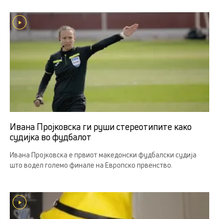
Ивана Пројковска ги руши стереотипите како
судијка во фудбалот
Ивана Пројковска е првиот македонски фудбалски судија
што водел големо финале на Европско првенство.