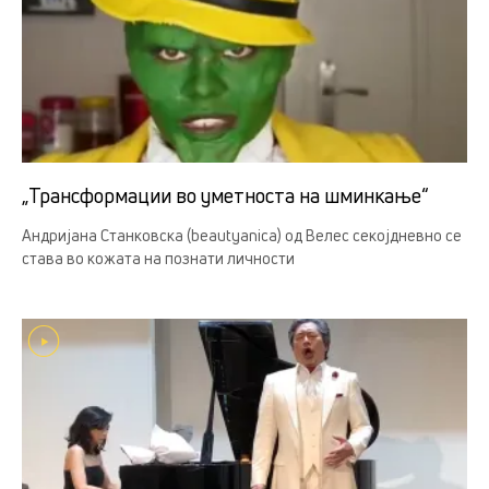
„Трансформации во уметноста на шминкање“
Андријана Станковска (beautyanica) од Велес секојдневно се
става во кожата на познати личности