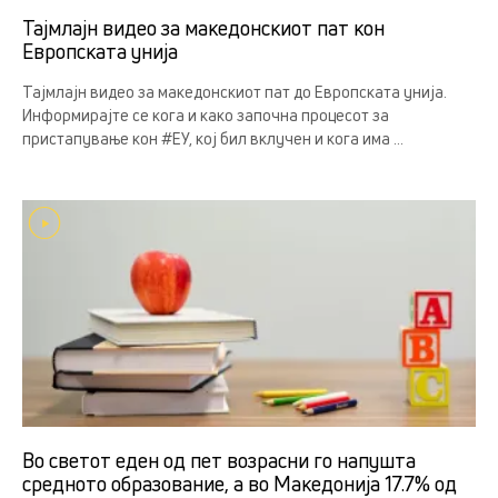
Тајмлајн видео за македонскиот пат кон
Европската унија
Тајмлајн видео за македонскиот пат до Европската унија.
Информирајте се кога и како започна процесот за
пристапување кон #ЕУ, кој бил вклучен и кога има ...
Во светот еден од пет возрасни го напушта
средното образование, а во Македонија 17.7% од