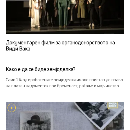
Документарен филм за органодонорството на
Види Вака
Како е да се биде земјоделка?
Само 2% од вработените земјоделки имале пристап до право
на платен надоместок при бременост, раѓање и мајчинство.