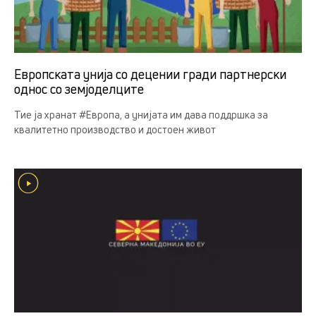
Европската унија со децении гради партнерски
однос со земјоделцитe
Тие ја хранат #Европа, а унијата им дава поддршка за
квалитетно производство и достоен живот