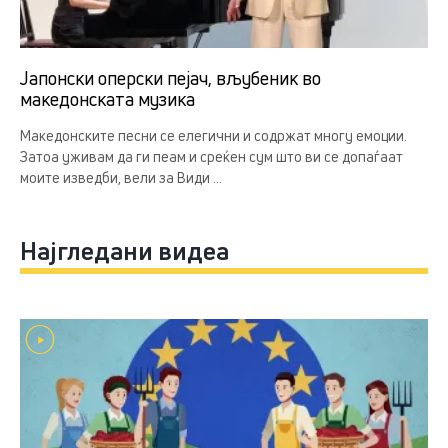
Јапонски оперски пејач, вљубеник во
македонската музика
Македонските песни се елегични и содржат многу емоции.
Затоа уживам да ги пеам и среќен сум што ви се допаѓаат
моите изведби, вели за Види ...
Најгледани видеа