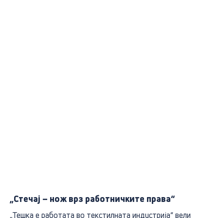
„Стечај – нож врз работничките права“
„Тешка е работата во текстилната индустрија“ вели