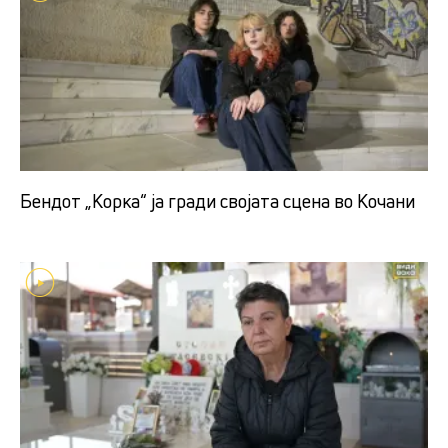
Бендот „Корка“ ја гради својата сцена во Кочани