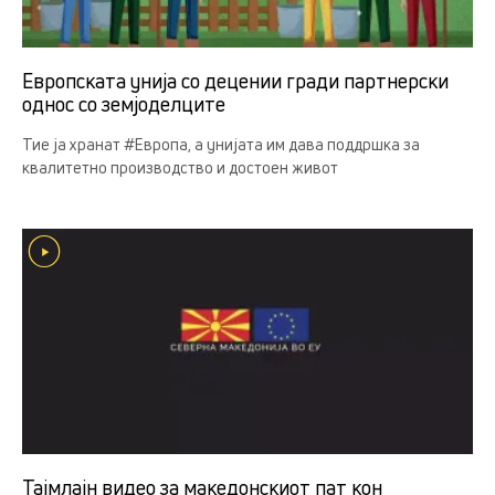
Европската унија со децении гради партнерски
однос со земјоделцитe
Тие ја хранат #Европа, а унијата им дава поддршка за
квалитетно производство и достоен живот
Тајмлајн видео за македонскиот пат кон