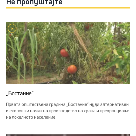
Не пропуштајте
„Бостание“
Првата општествена градина „Бостание“ нуди алтернативен
и еколошки начин на производство на храна и прехранување
на локалното население.