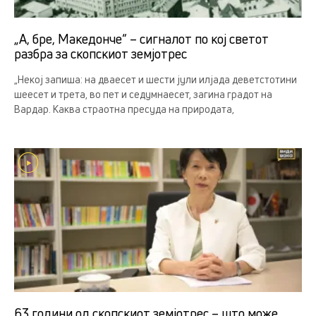
„А, бре, Македонче“ – сигналот по кој светот
разбра за скопскиот земјотрес
„Некој запиша: на дваесет и шести јули илјада деветстотини
шеесет и трета, во пет и седумнаесет, загина градот на
Вардар. Каква страотна пресуда на природата,
63 години од скопскиот земјотрес – што може