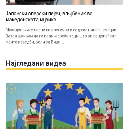
Јапонски оперски пејач, вљубеник во
македонската музика
Македонските песни се елегични и содржат многу емоции.
Затоа уживам да ги пеам и среќен сум што ви се допаѓаат
моите изведби, вели за Види ...
Најгледани видеа