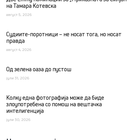
на Тамара Котевска
август 5, 2026
Судиите-поротници – не носат тога, но носат
правда
август 4, 2026
Од зелена оаза до пустош
јули 31, 2026
Kолку една фотографија може да биде
злоупотребена со помош на вештачка
интелигенција
јули 30, 2026