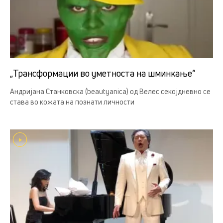
„Трансформации во уметноста на шминкање“
Андријана Станковска (beautyanica) од Велес секојдневно се
става во кожата на познати личности