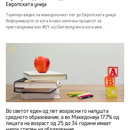
Европската унија
Тајмлајн видео за македонскиот пат до Европската унија.
Информирајте се кога и како започна процесот за
пристапување кон #ЕУ, кој бил вклучен и кога има ...
Во светот еден од пет возрасни го напушта
средното образование, а во Македонија 17.7% од
лицата на возраст од 25 до 34 години имаат
низок степен на образование