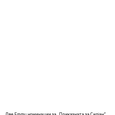
Две Emmy номинации за „Приказната за Силјан“