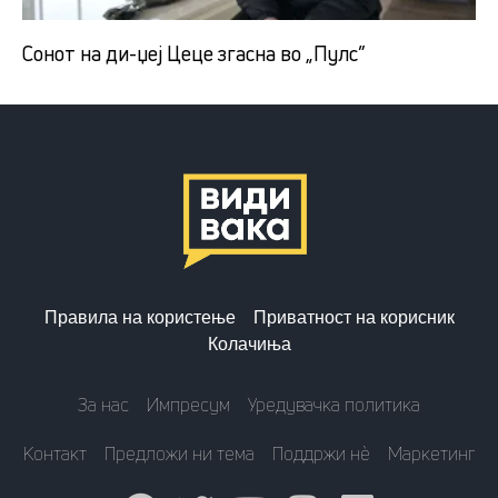
Сонот на ди-џеј Цеце згасна во „Пулс”
Правила на користење
Приватност на корисник
Колачиња
За нас
Импресум
Уредувачка политика
Контакт
Предложи ни тема
Поддржи нè
Маркетинг