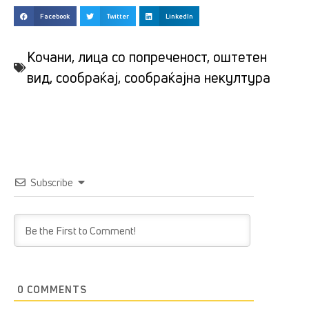
Facebook
Twitter
LinkedIn
Кочани
,
лица со попреченост
,
оштетен
вид
,
сообраќај
,
сообраќајна некултура
Subscribe
0
COMMENTS