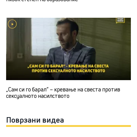
„Сам си го барал“ – кревање на свеста против
сексуалното насилството
Поврзани видеа