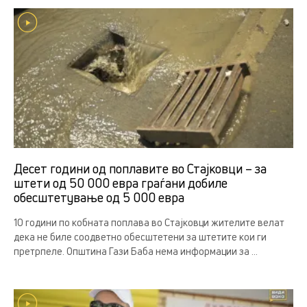
Десет години од поплавите во Стајковци – за
штети од 50 000 евра граѓани добиле
обесштетување од 5 000 евра
10 години по кобната поплава во Стајковци жителите велат
дека не биле соодветно обесштетени за штетите кои ги
претрпеле. Општина Гази Баба нема информации за ...