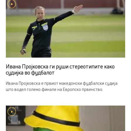
Ивана Пројковска ги руши стереотипите како
судијка во фудбалот
Ивана Пројковска е првиот македонски фудбалски судија
што водел големо финале на Европско првенство.