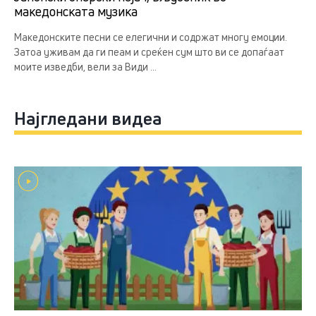
македонската музика
Македонските песни се елегични и содржат многу емоции.
Затоа уживам да ги пеам и среќен сум што ви се допаѓаат
моите изведби, вели за Види ...
Најгледани видеа