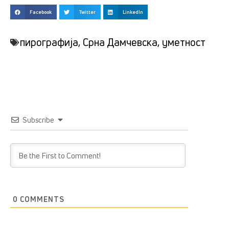
Facebook
Twitter
LinkedIn
пирографија
,
Срна Дамчевска
,
уметност
Subscribe
0
COMMENTS