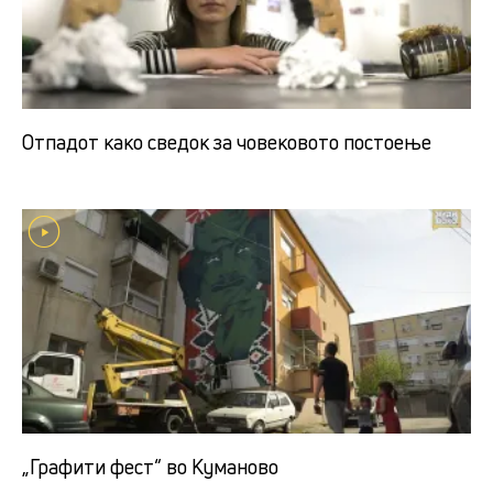
Отпадот како сведок за човековото постоење
„Графити фест“ во Куманово