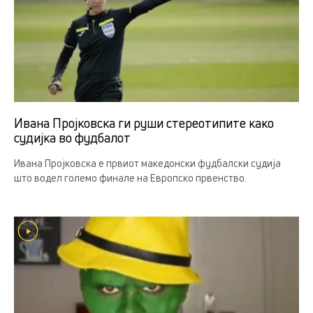
Ивана Пројковска ги руши стереотипите како
судијка во фудбалот
Ивана Пројковска е првиот македонски фудбалски судија
што водел големо финале на Европско првенство.