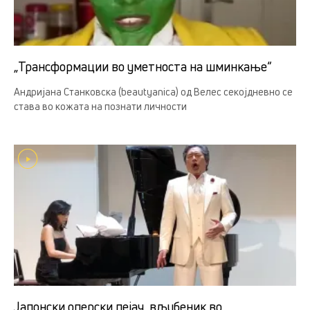
„Трансформации во уметноста на шминкање“
Андријана Станковска (beautyanica) од Велес секојдневно се
става во кожата на познати личности
Јапонски оперски пејач, вљубеник во