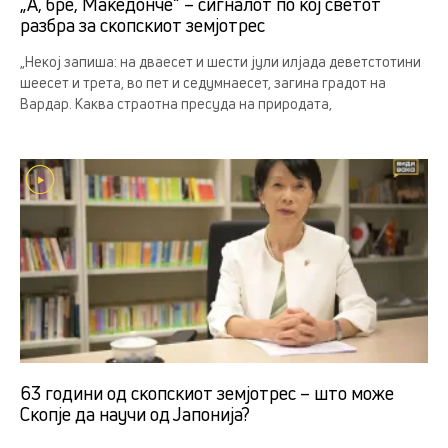
„А, бре, Македонче“ – сигналот по кој светот
разбра за скопскиот земјотрес
„Некој запиша: на дваесет и шести јули илјада деветстотини
шеесет и трета, во пет и седумнаесет, загина градот на
Вардар. Каква страотна пресуда на природата,
63 години од скопскиот земјотрес – што може
Скопје да научи од Јапонија?