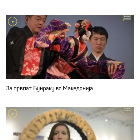
За првпат Бунраку во Македонија