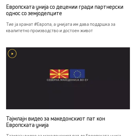
Европската унија со децении гради партнерски
однос со земјоделцитe
Тие ја хранат #Европа, а унијата им дава поддршка за
квалитетно производство и достоен живот
Тајмлајн видео за македонскиот пат кон
Европската унија
Тајмлајн видео за македонскиот пат до Европската унија.