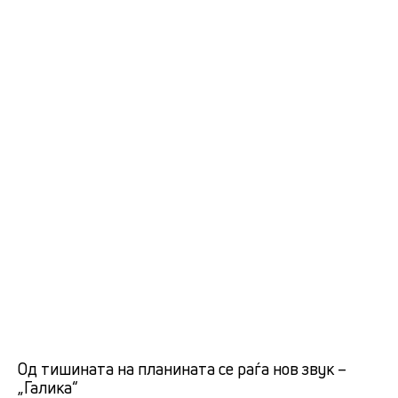
Од тишината на планината се раѓа нов звук –
„Галика“