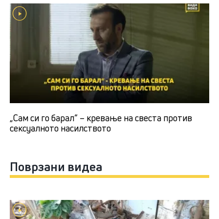
„Сам си го барал“ – кревање на свеста против
сексуалното насилството
Поврзани видеа