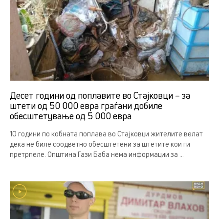
Десет години од поплавите во Стајковци – за
штети од 50 000 евра граѓани добиле
обесштетување од 5 000 евра
10 години по кобната поплава во Стајковци жителите велат
дека не биле соодветно обесштетени за штетите кои ги
претрпеле. Општина Гази Баба нема информации за ...