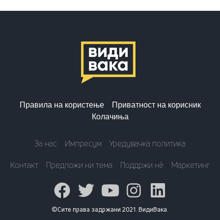
Правила на користење
Приватност на корисник
Колачиња
За нас
Импресум
Уредувачка политика
Контакт
Предложи ни тема
Поддржи нè
Маркетинг
©Сите права задржани 2021. ВидиВака.