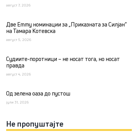
август 7, 2026
Две Emmy номинации за „Приказната за Силјан“
на Тамара Котевска
август 5, 2026
Судиите-поротници – не носат тога, но носат
правда
август 4, 2026
Од зелена оаза до пустош
јули 31, 2026
Не пропуштајте