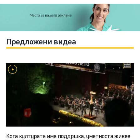
Предложени видеа
Кога културата има поддршка, уметноста живее