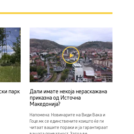
ски парк
Дали имате некоја нераскажана
приказна од Источна
Македонија?
Напомена: Новинарите на Види Вака и
Гоце.мк се единствените коишто ќе ги
читаат вашите пораки и ја гарантираат
вашата приватност. Затоа ве