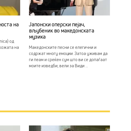
носта на
Јапонски оперски пејач,
вљубеник во македонската
музика
ica) од
 кожата на
Македонските песни се елегични и
содржат многу емоции. Затоа уживам да
ги пеам и среќен сум што ви се допаѓаат
моите изведби, вели за Види ...