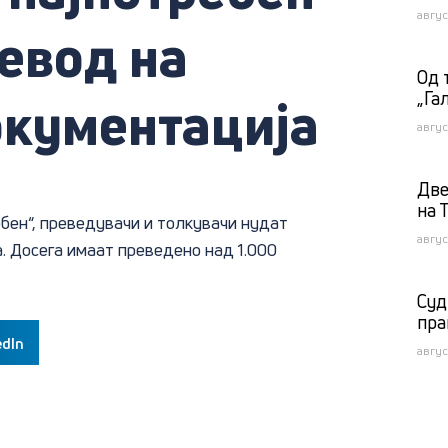
авгус
евод на
Од 
„Га
окументација
авгус
Две
на 
ебен“, преведувачи и толкувачи нудат
авгус
Досега имаат преведено над 1​.​000
Суд
пра
edIn
авгус