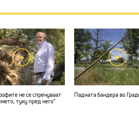
рофите не се спречуваат
Падната бандера во Град
мето, туку пред него“