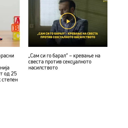
зрасни
„Сам си го барал“ – кревање на
свеста против сексуалното
нија
насилството
ст од 25
к степен