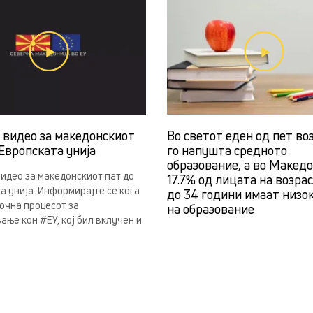
н видео за македонскиот
Во светот еден од пет во
Европската унија
го напушта средното
образование, а во Македо
видео за македонскиот пат до
17.7% од лицата на возра
а унија. Информирајте се кога
до 34 години имаат низо
почна процесот за
на образование
ање кон #ЕУ, кој бил вклучен и
.