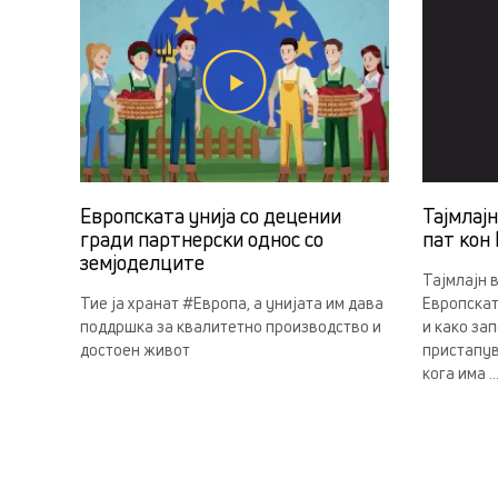
Европската унија со децении
Тајмлај
гради партнерски однос со
пат кон 
земјоделцитe
Тајмлајн 
Тие ја хранат #Европа, а унијата им дава
Европскат
поддршка за квалитетно производство и
и како за
достоен живот
пристапув
кога има ..