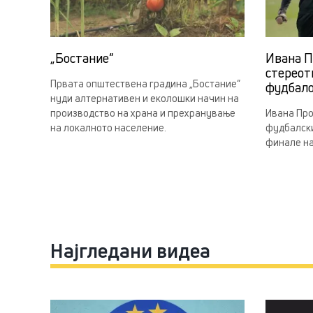
„Бостание“
Ивана П
стереот
Првата општествена градина „Бостание“
фудбал
нуди алтернативен и еколошки начин на
производство на храна и прехранување
Ивана Про
на локалното население.
фудбалски
финале на
Најгледани видеа