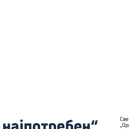
 најпотребен“
Све
„Ор