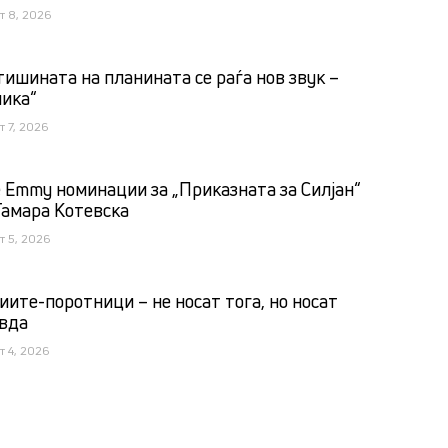
т 8, 2026
тишината на планината се раѓа нов звук –
лика“
т 7, 2026
 Emmy номинации за „Приказната за Силјан“
Тамара Котевска
т 5, 2026
иите-поротници – не носат тога, но носат
вда
т 4, 2026