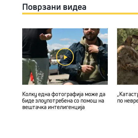
Поврзани видеа
Kолку една фотографија може да
„Kатаст
биде злоупотребена со помош на
по невре
вештачка интелигенција