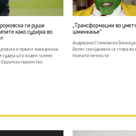
ројковска ги руши
„Трансформации во умет
ипите како судијка во
шминкање“
от
Андријана Станковска (beautyan
јковска е првиот македонски
Велес секојдневно се става во
 судија што водел големо
познати личности
 Европско првенство.